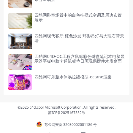
四酷网卧室场景中的白色挂壁式空调及周边布置
展示
四酷网现代客厅,棕色沙发.环形吊灯与大理石背景
墙
四酷网C4D-OC工程含鼠标彩色键盘笔记本电脑显
示器平板电脑卡通鼠标垫日历玩偶摆件木质桌面
四酷网可乐瓶水体易拉罐模型-octane渲染
©2025 c4d.cool Microsoft Corporation. All rights reserved.
苏ICP备2025167552号
苏公网安备 32030002001186 号