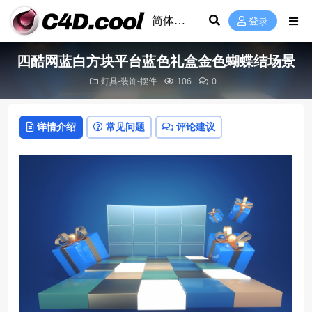
登录
四酷网蓝白方块平台蓝色礼盒金色蝴蝶结场景
灯具-装饰-摆件
106
0
详情介绍
常见问题
评论建议