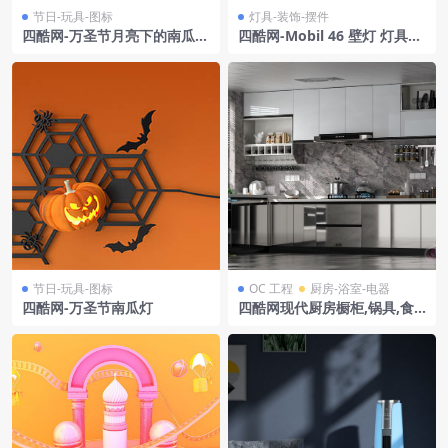
节日-玩具-图标
灯具-装饰-摆件
四酷网-万圣节月亮下的南瓜头
四酷网-Mobil 46 壁灯 灯具3D
创意模型
模型 by Pholc
节日-玩具-图标
OC 工程
厨房-浴室-电器
四酷网-万圣节南瓜灯
四酷网现代厨房橱柜,锅具,食
材及绿植等物品模型