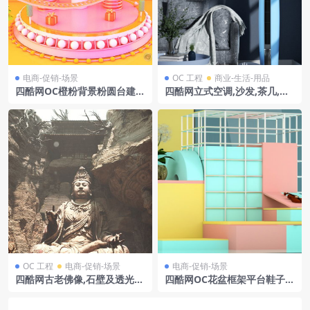
电商-促销-场景
OC 工程
商业-生活-用品
四酷网OC橙粉背景粉圆台建筑
四酷网立式空调,沙发,茶几,装
造型礼盒电商模型工程
饰画室内家居场景模型
OC 工程
电商-促销-场景
电商-促销-场景
四酷网古老佛像,石壁及透光顶
四酷网OC花盆框架平台鞋子电
部的圣地模型工程
商场景模型