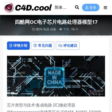
登录
四酷网OC电子芯片电路处理器模型17
数码-电器-设备
113
0
详情介绍
常见问题
评论建议
芯片类型与技术:集成电路 (IC)微处理器