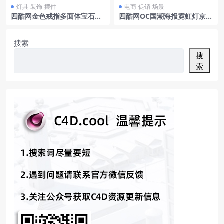
灯具-装饰-摆件
电商-促销-场景
四酷网金色戒指多面体宝石圆
四酷网OC国潮海报霓虹灯京剧
球珠宝装饰品模型
戏曲
搜索
搜
索