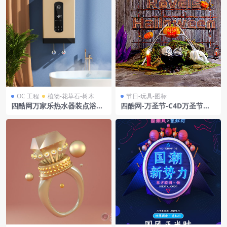
OC 工程
植物-花草石-树木
节日-玩具-图标
四酷网万家乐热水器装点浴室,
四酷网-万圣节-C4D万圣节石
蓝墙绿植伴舒适浴缸
锅骷髅南瓜头创意模型