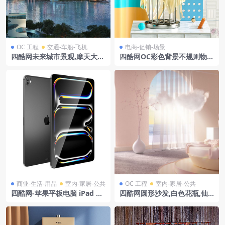
OC 工程
交通-车船-飞机
电商-促销-场景
四酷网未来城市景观,摩天大楼
四酷网OC彩色背景不规则物金
与飞行器场景模型
属支架布条装饰电商模型工程
商业-生活-用品
室内-家居-公共
OC 工程
室内-家居-公共
四酷网-苹果平板电脑 iPad Pr
四酷网圆形沙发,白色花瓶,仙
o 2024 13英寸模型
人掌及海景的室内模型