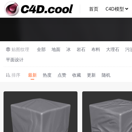
首页
C4D模型
贴图纹理
全部
地面
冰
岩石
布料
大理石
污
平面设计
排序
最新
热度
点赞
收藏
更新
随机