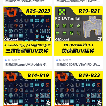
四酷网C4D快速展UV插件FD
四酷网三维模型展UV软件Riz
UVToolkit 1.1ForC4D R23-2
om-LabRizomUV2024.0.58
024
Win+C4D桥接插件
展UV插件
展UV插件
四酷网RizomUV到c4d桥接展
四酷网C4D展UV插件FD UVT
UV插件RizomUV_Exporter_
oolkit-Cinema4d展uv插件支
Extended支持R25/R26/2023
持R19-R21
（汉化了26和2023版）