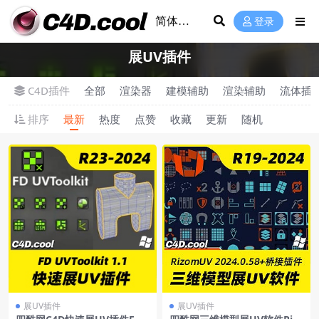
登录
展UV插件
C4D插件
全部
渲染器
建模辅助
渲染辅助
流体插
排序
最新
热度
点赞
收藏
更新
随机
展UV插件
展UV插件