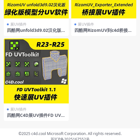
展UV插件
展UV插件
四酷网unfold3d9.02汉化版单
四酷网RizomUV到c4d桥接展
文件绿化版模型分UV软件Riz
UV插件RizomUV_Exporter_
omUV汉化版
Extended支持R19-23
展UV插件
四酷网C4D展UV插件FD UVT
oolkit-Cinema4d展uv插件支
持FD UVToolkit1.1支持R23/
R24/R25
©2025 c4d.cool Microsoft Corporation. All rights reserved.
苏ICP备2025167552号