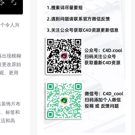
是一个令人兴
不再出现模糊
速更改原始
观、更用
导出装饰片布
比、标签和
灵活和高