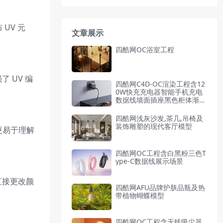
UV 元
文章展示
四酷网OC浴室工程
 UV 编
四酷网C4D-OC渲染工程含12
0W快充充电器智能手机充电
数据线墙面插座黑色柜体渐变
背景墙
四酷网浅灰沙发,茶几,吊椅及
装饰雕塑的现代客厅模型
更易于理解
四酷网OC工程含白黑粉三色T
ype-C数据线展示场景
直接更改颜
四酷网AFU品牌护肤品瓶及热
带植物蝴蝶模型
四酷网OC工程含无线吸尘器