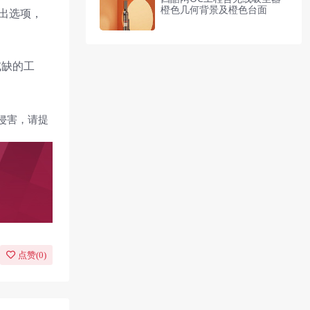
橙色几何背景及橙色台面
的导出选项，
或缺的工
侵害，请提
点赞(
0
)