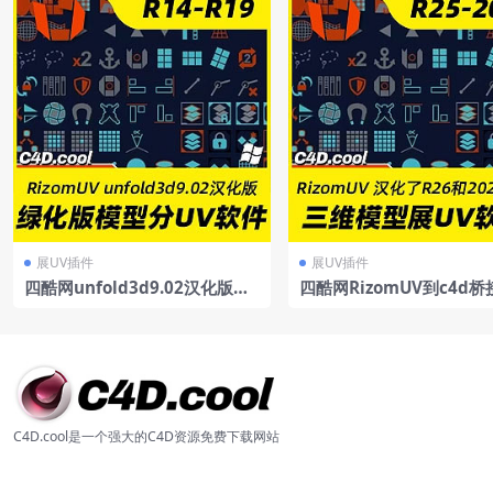
R25
展UV插件
展UV插件
四酷网unfold3d9.02汉化版单
四酷网RizomUV到c4d桥
文件绿化版模型分UV软件Rizo
V插件RizomUV_Exporter
mUV汉化版
ended支持R25/R26/20
化了26和2023版）
C4D.cool是一个强大的C4D资源免费下载网站