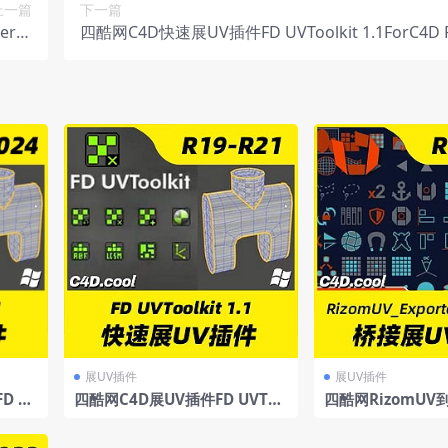
上一篇
下一篇
r_E
四酷网C4D快速展UV插件FD UVToolkit 1.1ForC4D R
3版）
24
展UV插件
展UV插件
D U
四酷网C4D展UV插件FD UVToo
四酷网RizomUV
-202
lkit-Cinema4d展uv插件支持R
V插件RizomUV_Ex
19-R21
ended支持R19-2