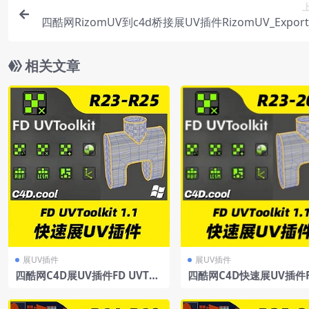
四酷网RizomUV到c4d桥接展UV插件RizomUV_Exporte
xtended支持R25/R26/2023（汉化了26和202
相关文章
展UV插件
展UV插件
四酷网C4D展UV插件FD UVToo
四酷网C4D快速展UV插件F
lkit-Cinema4d展uv插件支持F
VToolkit 1.1ForC4D R23
D UVToolkit1.1支持R23/R24/
4