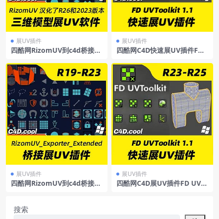
展UV插件
展UV插件
四酷网RizomUV到c4d桥接展
四酷网C4D快速展UV插件FD
UV插件RizomUV_Exporter_
UVToolkit 1.1ForC4D R23-2
Extended支持R25/R26/2023
024
（汉化了26和2023版）
展UV插件
展UV插件
四酷网RizomUV到c4d桥接展
四酷网C4D展UV插件FD UVT
UV插件RizomUV_Exporter_
oolkit-Cinema4d展uv插件支
Extended支持R19-23
持FD UVToolkit1.1支持R23/
R24/R25
搜索