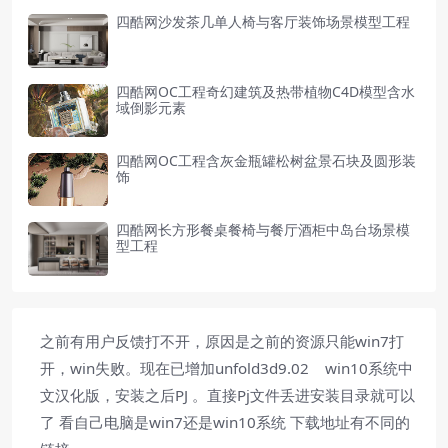
四酷网沙发茶几单人椅与客厅装饰场景模型工程
四酷网OC工程奇幻建筑及热带植物C4D模型含水
域倒影元素
四酷网OC工程含灰金瓶罐松树盆景石块及圆形装
饰
四酷网长方形餐桌餐椅与餐厅酒柜中岛台场景模
型工程
之前有用户反馈打不开，原因是之前的资源只能win7打
开，win失败。现在已增加unfold3d9.02 win10系统中
文汉化版，安装之后PJ 。直接Pj文件丢进安装目录就可以
了 看自己电脑是win7还是win10系统 下载地址有不同的