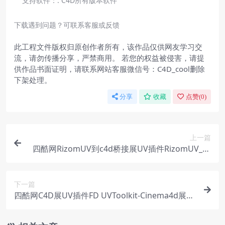
支持软件：:
C4D所有版本软件
下载遇到问题？可联系客服或反馈
此工程文件版权归原创作者所有，该作品仅供网友学习交
流，请勿传播分享，严禁商用。 若您的权益被侵害，请提
供作品书面证明，请联系网站客服微信号：C4D_cool删除
下架处理。
分享
收藏
点赞(
0
)
上一篇
四酷网RizomUV到c4d桥接展UV插件RizomUV_Ex
porter_Extended支持R19-23
下一篇
四酷网C4D展UV插件FD UVToolkit-Cinema4d展uv
插件支持R19-R21