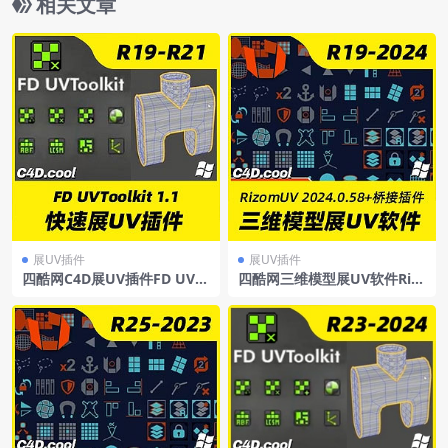
相关文章
展UV插件
展UV插件
四酷网C4D展UV插件FD UVT
四酷网三维模型展UV软件Riz
oolkit-Cinema4d展uv插件支
om-LabRizomUV2024.0.58
持R19-R21
Win+C4D桥接插件