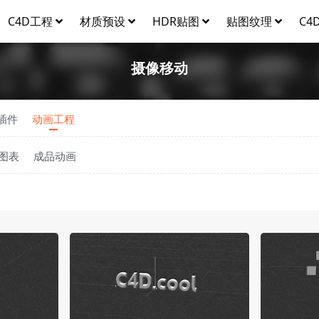
C4D工程
材质预设
HDR贴图
贴图纹理
C4
摄像移动
D插件
动画工程
图表
成品动画