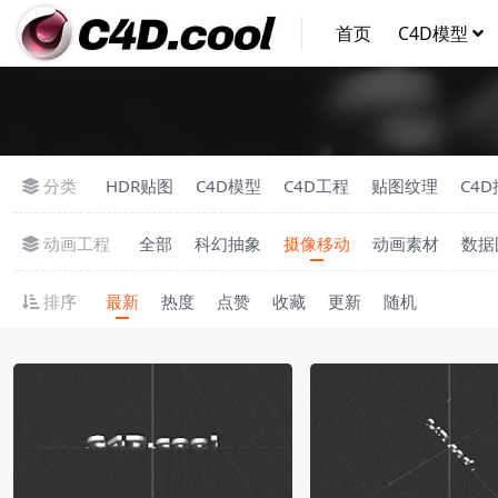
首页
C4D模型
分类
HDR贴图
C4D模型
C4D工程
贴图纹理
C4
动画工程
全部
科幻抽象
摄像移动
动画素材
数据
排序
最新
热度
点赞
收藏
更新
随机