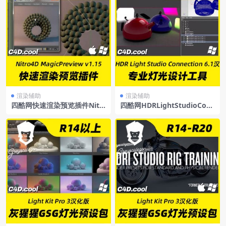
渲染辅助
渲染辅助
四酷网快速渲染预览插件Nitr
四酷网HDRLightStudioCon
o4DMagicPreviewv1.15For
nectionC4D更新至6.1中文汉
C4DR13-R23Win/Mac
化支持R20