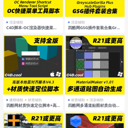
渲染辅助
渲染辅助
C4D脚本-OC渲染器快捷菜单
四酷网GSG插件套装合集Grey
工具脚本
scaleGorillaPlusHubPlugins
forC4D2023Win
建模辅助
材质辅助
材质辅助
渲染辅助
四酷网材质快速定位脚本+高
四酷网多通道贴图材质自动生
版本地面对齐脚本V4.3_支持
成C4D插件MaterialMakerv
各大C4D版本
1.01Win