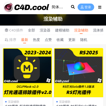
登录
渲染辅助
C4D插件
全部
渲染器
建模辅助
渲染辅助
流体插
排序
最新
热度
点赞
收藏
更新
随机
渲染辅助
渲染辅助