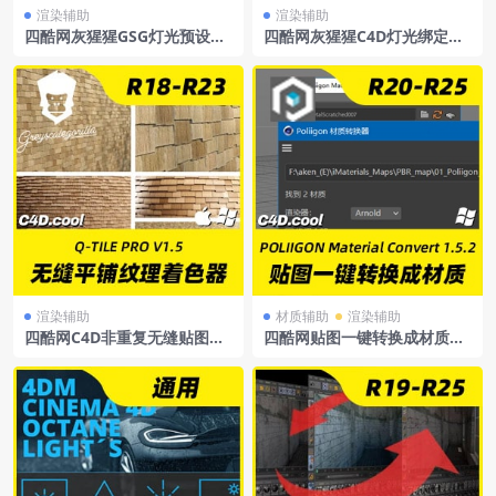
渲染辅助
渲染辅助
四酷网灰猩猩GSG灯光预设包
四酷网灰猩猩C4D灯光绑定渲
LightKitPro3【中文汉化版】
染插件GSGStudioRig2.148+
HDRIBrowser+HDRIPacksF
orCinema4DR14-R20Win/M
acR14-R20
渲染辅助
材质辅助
渲染辅助
四酷网C4D非重复无缝贴图平
四酷网贴图一键转换成材质
铺纹理着色器插件Q-TILEPRO
——POLIIGONMaterialCon
V1.5支持R18-R23
vert材质转换脚本