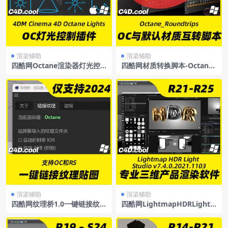
渲染辅助
渲染辅助
四酷网Octane渲染器灯光控
四酷网材质转换脚本-Octane
制插件OC灯光控制插件4DMC
材质与默认材质互转脚本Octa
inema4DOctaneLights
ne_Roundtripsoc材质与默认
材质相互转换脚本
渲染辅助
渲染辅助
四酷网纹理桥1.0一键链接纹理
四酷网LightmapHDRLightS
贴图支持OC和RS仅支持C4D2
tudiov7.4.0.2021.1103Win
024
支持C4DR21-R25中文汉化版