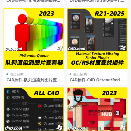
C4D插件-灯光快速排除插件O
C4D插件-RS灯光Solo插件1.0
CLPMask2.0
版本
渲染辅助
渲染辅助
C4D插件-队列渲染到图片查看
C4D插件-C4D Octane/Redsh
器 PVRenderQueue
it 材质贴图丢失查找插件