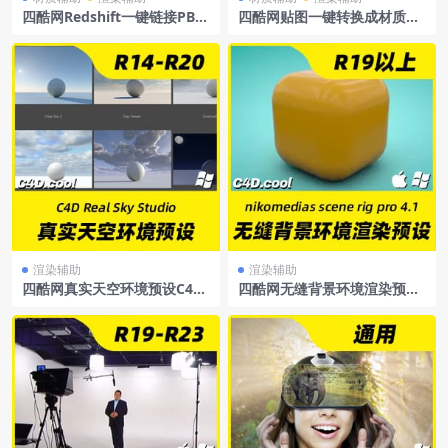
四酷网Redshift一键链接PBR
四酷网贴图一键转换成材质
材质贴图插件rs一键连pbr贴
——POLIIGONMaterialCon
图插件
vert1.5.2材质转换脚本中文汉
化版
渲染辅助
渲染辅助
四酷网真实天空环境预设C4D
四酷网无缝背景环境渲染预设
RealSkyStudio
nikomediasscenerigpro4.1