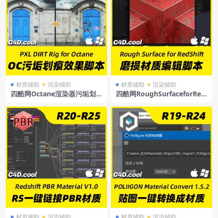
材质辅助
渲染辅助
材质辅助
渲染辅助
四酷网Octane渲染器污垢划
四酷网RoughSurfaceforRed
痕磨损效果脚本PXLDIRTRigf
ShiftC4D磨损材质编辑脚本
orOctane+使用教程
材质辅助
渲染辅助
材质辅助
渲染辅助