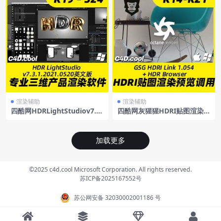
渲染辅助
渲染辅助
四酷网HDRLightStudiov7.3.
四酷网灰猩猩HDRI贴图渲染
1.2021.0520Win支持C4DR19
预览调用插件GSGHDRILink
–S24英文原版
1.054+HDRBrowserR14-R21
WinMac英文/中文汉化
加载更多
©2025 c4d.cool Microsoft Corporation. All rights reserved.
苏ICP备2025167552号
苏公网安备 32030002001186 号