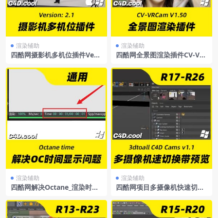
渲染辅助
渲染辅助
四酷网摄影机多机位插件Versi
四酷网全景图渲染插件CV-VR
on:2.1
CamV1.50+教程
渲染辅助
渲染辅助
四酷网解决Octane_渲染时间
四酷网项目多摄像机快速切换
显示问题支持C4D各版本
带预览渲染插件3dtoallC4DC
amsv1.1R17-R26win