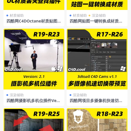
材质辅助
材质辅助
渲染辅助
四酷网C4DOctane材质贴图丢
四酷网贴图一键转换成材质
失查找插件
——POLIIGONMaterialCon
vert材质转换脚本
渲染辅助
渲染辅助
四酷网摄影机多机位插件Versi
四酷网项目多摄像机快速切换
on:2.1
带预览渲染插件3dtoallC4DC
amsv1.1R17-R26win