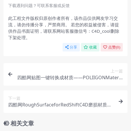
下载遇到问题？可联系客服或反馈
此工程文件版权归原创作者所有，该作品仅供网友学习交
流，请勿传播分享，严禁商用。 若您的权益被侵害，请提
供作品书面证明，请联系网站客服微信号：C4D_cool删除
下架处理。
分享
收藏
点赞(
0
)
上一篇
四酷网贴图一键转换成材质——POLIIGONMateria
lConvert1.5.2材质转换脚本中文汉化版
下一篇
四酷网RoughSurfaceforRedShiftC4D磨损材质编
辑脚本
相关文章