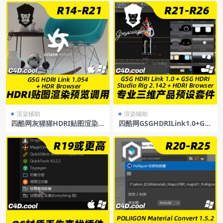
渲染辅助
渲染辅助
四酷网灰猩猩HDRI贴图渲染
四酷网GSGHDRILink1.0+GS
预览调用插件GSGHDRILink
GHDRIStudioRig2.142+HDR
1.054+HDRBrowserR14-R21
IBrowser中文汉化版(包含全
WinMac英文/中文汉化
套HDR素材包)