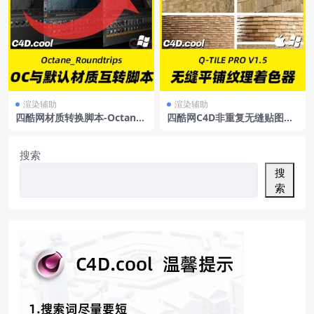
渲染辅助
渲染辅助
四酷网材质转换脚本-Octane
四酷网C4D非重复无缝贴图平
材质与默认材质互转脚本Octa
铺纹理着色器插件Q-TILEPRO
ne_Roundtripsoc材质与默认
V1.5支持R18-R23
材质相互转换脚本
搜索
搜
索