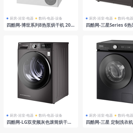
厨房-浴室-电器
数码-电器-设备
厨房-浴室-电器
数码-电器
四酷网-博世系列8热泵烘干机 202
四酷网-三星Series 
4
机
厨房-浴室-电器
数码-电器-设备
厨房-浴室-电器
数码-电器
四酷网-LG双变频灰色滚筒烘干机
四酷网-三星 定制洗衣机 
9 公斤
022款