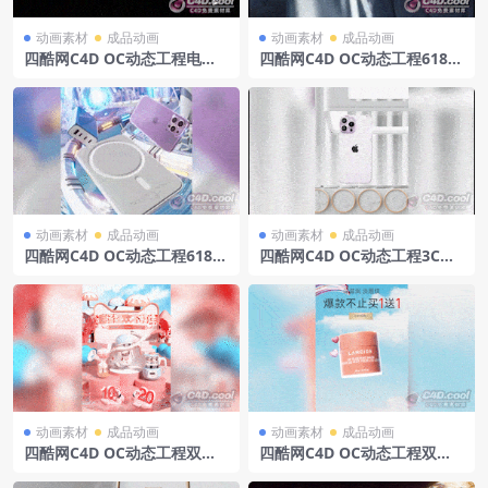
动画素材
成品动画
动画素材
成品动画
四酷网C4D OC动态工程电熨
四酷网C4D OC动态工程618数
斗
码3C动效kv
动画素材
成品动画
动画素材
成品动画
四酷网C4D OC动态工程618-3
四酷网C4D OC动态工程3C双
C动态海报
十一动态海报
动画素材
成品动画
动画素材
成品动画
四酷网C4D OC动态工程双十
四酷网C4D OC动态工程双十
一海报-母婴类
一美妆