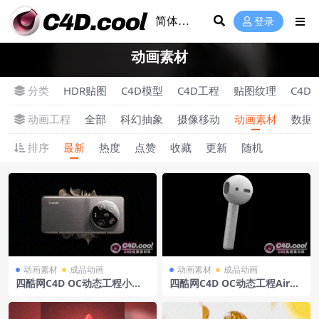
登录
动画素材
分类
HDR贴图
C4D模型
C4D工程
贴图纹理
C4D
动画工程
全部
科幻抽象
摄像移动
动画素材
数据
排序
最新
热度
点赞
收藏
更新
随机
动画素材
成品动画
动画素材
成品动画
四酷网C4D OC动态工程小米
四酷网C4D OC动态工程AirPo
手机爆炸粒子
ds爆炸动效