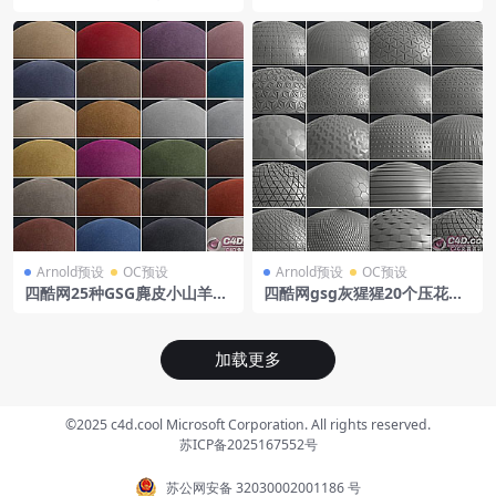
和预设MaterialPatternedPl
料材质贴图和预设MaterialAr
astic
chitecturalCarpet
Arnold预设
OC预设
Arnold预设
OC预设
四酷网25种GSG麂皮小山羊皮
四酷网gsg灰猩猩20个压花塑
羔皮纹皮革纹理贴图和预设M
料材质贴图与预设MaterialsE
aterialSuede
mbossedPlastic
加载更多
©2025 c4d.cool Microsoft Corporation. All rights reserved.
苏ICP备2025167552号
苏公网安备 32030002001186 号