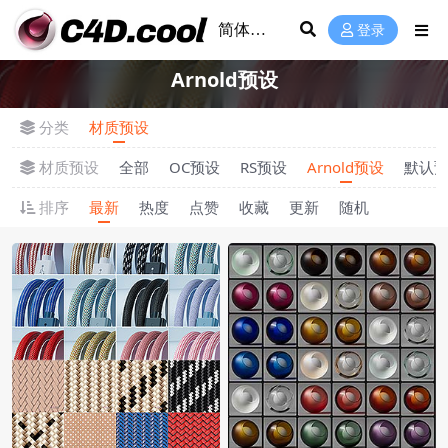
登录
Arnold预设
分类
材质预设
材质预设
全部
OC预设
RS预设
Arnold预设
默认
排序
最新
热度
点赞
收藏
更新
随机