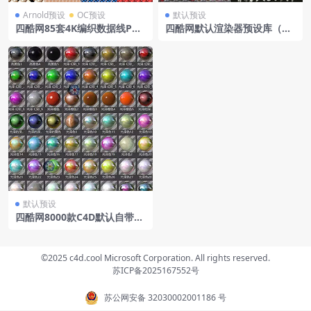
Arnold预设
OC预设
默认预设
四酷网85套4K编织数据线PBR
四酷网默认渲染器预设库（内
贴图
含默认材质+模型库+HDR）
默认预设
四酷网8000款C4D默认自带渲
染器材质
©2025 c4d.cool Microsoft Corporation. All rights reserved.
苏ICP备2025167552号
苏公网安备 32030002001186 号