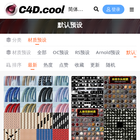
登录
默认预设
分类
材质预设
材质预设
全部
OC预设
RS预设
Arnold预设
默认
排序
最新
热度
点赞
收藏
更新
随机