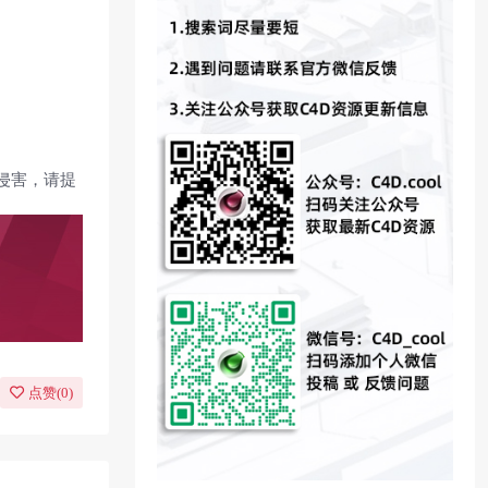
侵害，请提
点赞(
0
)