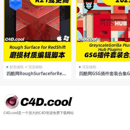
材质辅助
渲染辅助
渲染辅助
四酷网RoughSurfaceforRedS
四酷网GSG插件套装合集Gr
hiftC4D磨损材质编辑脚本
cale Gorilla Plus Hub P
s for C4D 2025 Win
C4D.cool是一个强大的C4D资源免费下载网站