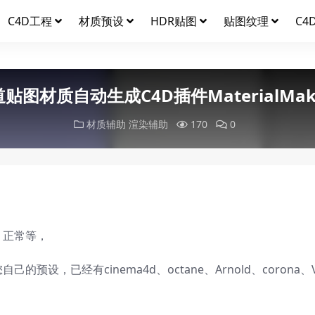
C4D工程
材质预设
HDR贴图
贴图纹理
C4
图材质自动生成C4D插件MaterialMaker
材质辅助
渲染辅助
170
0
，正常等，
已经有cinema4d、octane、Arnold、corona、V-