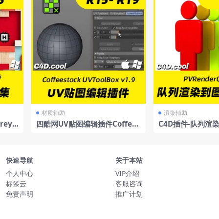
材质辅助
渲染辅助
eys
四酷网UV贴图编辑插件Coffees
C4D插件-队列渲
lugin
tockUVToolBoxv1.9ForCine
器 PVRenderQu
ma4DR15-R19Win/Mac
快速导航
关于本站
个人中心
VIP介绍
标签云
客服咨询
免责声明
推广计划