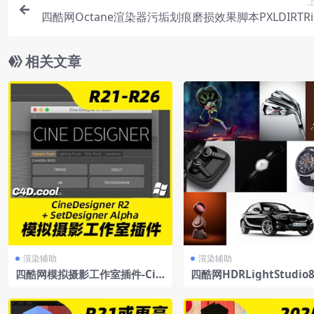
四酷网Octane渲染器污垢划痕磨损效果脚本PXLDIRTRig
Octane+使
相关文章
渲染辅助
渲染辅助
四酷网模拟摄影工作室插件-Cin
四酷网HDRLightStudio8.
eDesignerR2+SetDesignerAl
2023.0425Win支持C4DR
pha
6-2023英文原版+中文汉