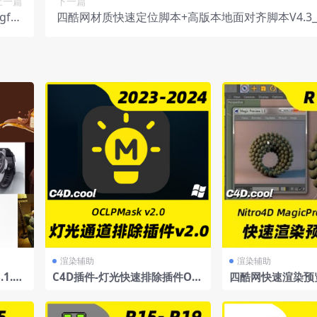
上一篇
下一篇
for
四酷网材质快速定位脚本+高版本地面对齐脚本V4.3
用教程
大C4D版本
渲染辅助
渲染辅助
1.0.
C4D插件-灯光快速排除插件OC
四酷网快速渲染预览
25-2
LPMask2.0
DMagicPreview
化文件
R13-R23Win/Ma