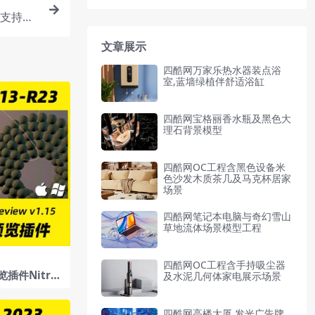
_支持各
文章展示
四酷网万家乐热水器装点浴
室,蓝墙绿植伴舒适浴缸
四酷网宝格丽香水瓶及黑色大
理石背景模型
四酷网OC工程含黑色设备米
色沙发木质茶几及马克杯居家
场景
四酷网笔记本电脑与奇幻雪山
草地流体场景模型工程
四酷网OC工程含手持吸尘器
插件Nitro4
及水泥几何体家电展示场景
v1.15ForC4D
c
四酷网高楼大厦,发光广告牌,