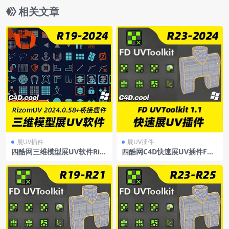
相关文章
展UV插件
展UV插件
四酷网三维模型展UV软件Riz
四酷网C4D快速展UV插件FD
om-LabRizomUV2024.0.58
UVToolkit 1.1ForC4D R23-2
Win+C4D桥接插件
024