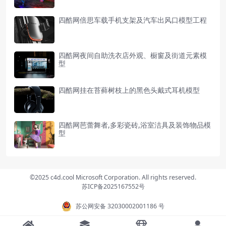
四酷网倍思车载手机支架及汽车出风口模型工程
四酷网夜间自助洗衣店外观、橱窗及街道元素模
型
四酷网挂在苔藓树枝上的黑色头戴式耳机模型
四酷网芭蕾舞者,多彩瓷砖,浴室洁具及装饰物品模
型
©2025 c4d.cool Microsoft Corporation. All rights reserved.
苏ICP备2025167552号
苏公网安备 32030002001186 号