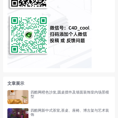
文章展示
四酷网橙色沙发,圆桌摆件及墙面装饰室内场景模
型
四酷网新中式茶室,茶桌、座椅、博古架与艺术装
饰