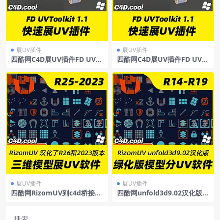
展UV插件
展UV插件
四酷网C4D展UV插件FD UVT
四酷网C4D展UV插件FD UVT
oolkit-Cinema4d展uv插件支
oolkit-Cinema4d展uv插件支
持R19-R21
持FD UVToolkit1.1支持R23/
R24/R25
展UV插件
展UV插件
四酷网RizomUV到c4d桥接展
四酷网unfold3d9.02汉化版单
UV插件RizomUV_Exporter_
文件绿化版模型分UV软件Riz
Extended支持R25/R26/2023
omUV汉化版
（汉化了26和2023版）
搜索