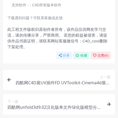
支持软件：:
C4D所有版本软件
下载遇到问题？可联系客服或反馈
此工程文件版权归原创作者所有，该作品仅供网友学习交
流，请勿传播分享，严禁商用。 若您的权益被侵害，请提
供作品书面证明，请联系网站客服微信号：C4D_cool删除
下架处理。
分享
收藏
点赞(
0
)
上一篇
四酷网C4D展UV插件FD UVToolkit-Cinema4d展uv
插件支持FD UVToolkit1.1支持R23/R24/R25
下一篇
四酷网unfold3d9.02汉化版单文件绿化版模型分UV
软件RizomUV汉化版