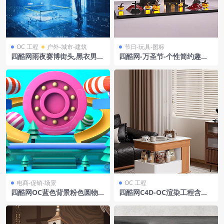
OC 工程
户外-城市-建筑
节日-玩具-图标
四酷网雨夜赛博街头,黑衣男
四酷网-万圣节-个性简约趣味
子.霓虹招牌与机械躯体
万圣节美陈装饰
电商-促销-场景
OC 工程
四酷网OC蓝色背景粉色圆物黄
四酷网C4D-OC渲染工程含移
色弧形热气球火箭电商模型工
动边几沙发抱枕窗帘百叶窗花
程
瓶花卉储物柜地毯墙面背景食
品储物罐餐具装饰纸巾盒