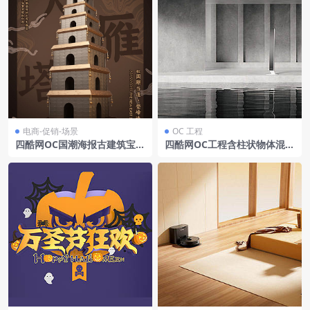
电商-促销-场景
OC 工程
四酷网OC国潮海报古建筑宝塔
四酷网OC工程含柱状物体混凝
东方韵年中狂欢中国风
土墙面及水面场景