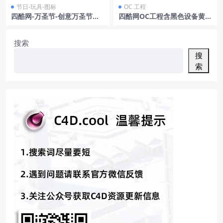
节日-玩具-图标
OC 工程
四酷网-万圣节-创意万圣节狂
四酷网OC工程含黑色设备黄色
欢夜C4D字体模型
沙发木质茶几及落地灯居家场
景
搜索
搜
索