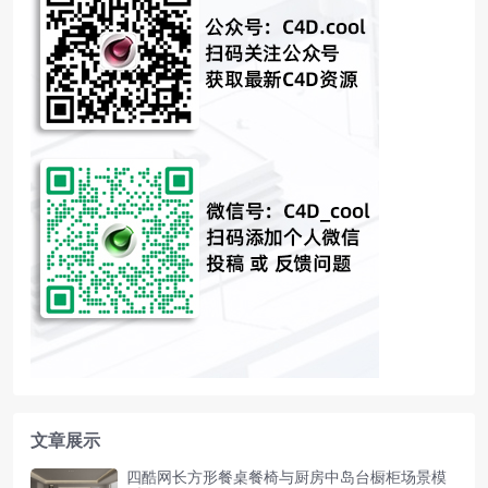
文章展示
四酷网长方形餐桌餐椅与厨房中岛台橱柜场景模