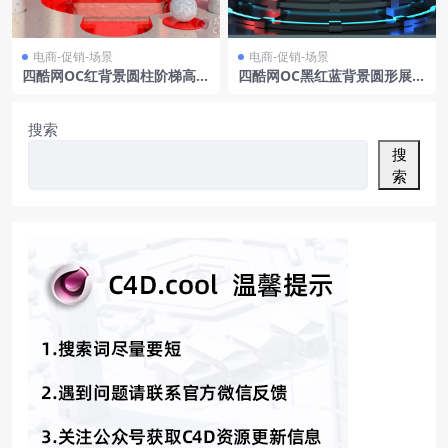
电商-促销-场景
电商-促销-场景
四酷网OC红背景圆柱阶梯高端
四酷网OC黑红蓝背景圆形展台
珠宝美妆工艺场景
六边形墙发光线条电商模型工
程
搜索
搜
索