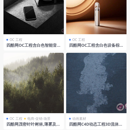
OC 工程
OC 工程
四酷网OC工程含白色智能音箱
四酷网OC工程含白色设备棕调
黑色智能手机及灰色混凝土台
圆形光孔产品展示场景
面
OC 工程
电商-促销-场景
动画素材
四酷网茂密针叶树林,薄雾及光
四酷网C4D动态工程3D流体动
影效果山林模型
态水泡水气泡动画abc资产11