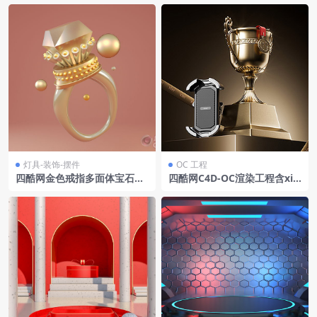
灯具-装饰-摆件
OC 工程
四酷网金色戒指多面体宝石圆
四酷网C4D-OC渲染工程含xie
球珠宝装饰品模型
r品牌数码配件金色奖杯红色奖
牌品牌丝带金属底座