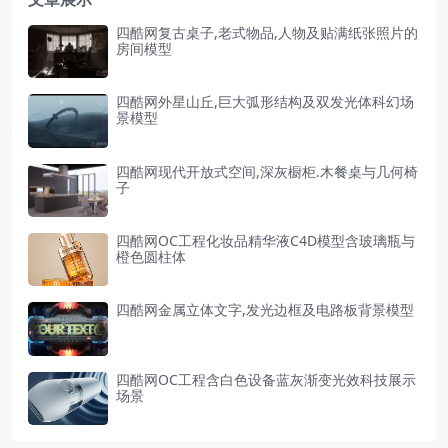
四酷网复古桌子,老式物品,人物及贴满纸张照片的
房间模型
四酷网外星山丘,巨大弧形结构及双发光体科幻场
景模型
四酷网现代开放式空间,深灰橱柜.木餐桌与几何椅
子
四酷网OC工程化妆品精华液C4D模型含玻璃瓶与
橙色圆柱体
四酷网金属立体文字,发光边框及电路板背景模型
四酷网OC工程含白色设备蓝灰渐变光效科技展示
场景