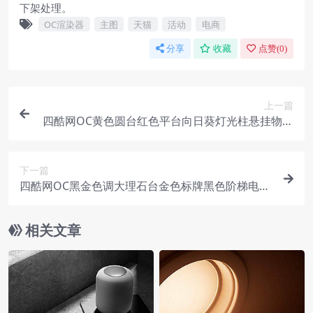
下架处理。
OC渲染器
主图
天猫
活动
电商
分享
收藏
点赞(
0
)
上一篇
四酷网OC黄色圆台红色平台向日葵灯光柱悬挂物电
商模型工程
下一篇
四酷网OC黑金色调大理石台金色标牌黑色阶梯电商
模型工程
相关文章