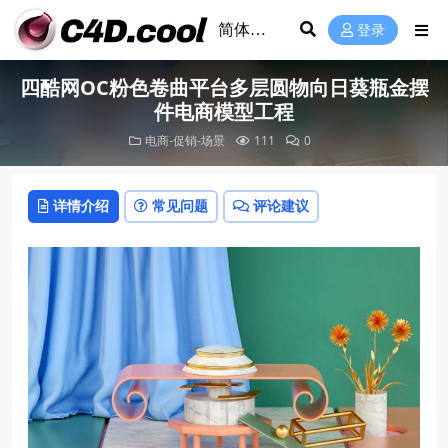
登录
四酷网OC粉色卷曲平台多层圆物向日葵瓶金摆
件电商模型工程
电商-促销-场景
111
0
详情介绍
常见问题
评论建议