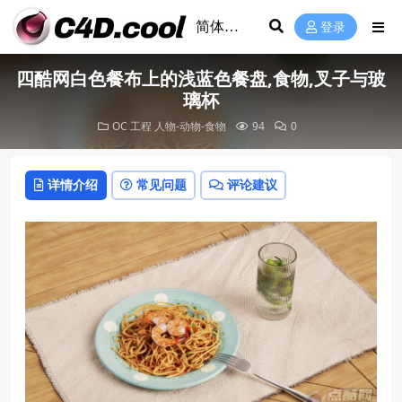
登录
四酷网白色餐布上的浅蓝色餐盘,食物,叉子与玻
璃杯
OC 工程
人物-动物-食物
94
0
详情介绍
常见问题
评论建议