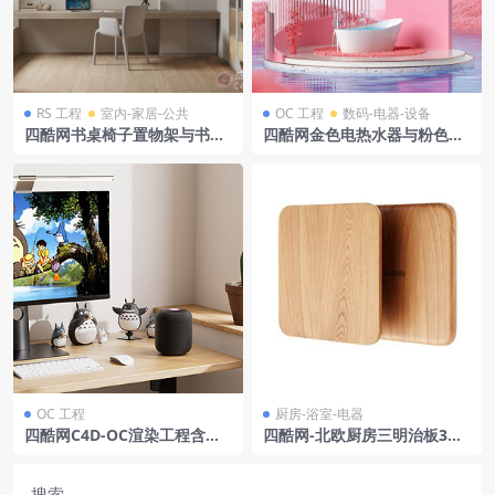
RS 工程
室内-家居-公共
OC 工程
数码-电器-设备
四酷网书桌椅子置物架与书房
四酷网金色电热水器与粉色梦
吊灯绿植场景模型工程
幻卫浴场景模型工程
OC 工程
厨房-浴室-电器
四酷网C4D-OC渲染工程含显
四酷网-北欧厨房三明治板3D
示器键盘鼠标智能音箱龙猫摆
模型
件木质书桌咖啡杯仙人掌盆栽
窗户桌面灯
搜索