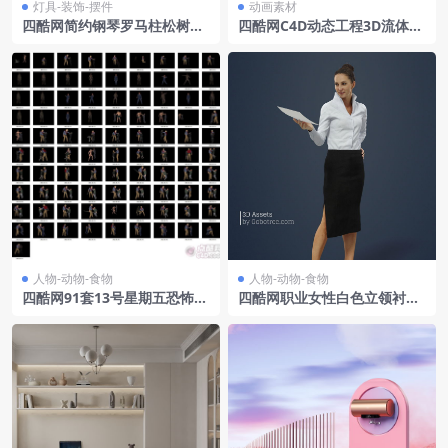
灯具-装饰-摆件
动画素材
四酷网简约钢琴罗马柱松树音
四酷网C4D动态工程3D流体动
乐主题展示场景模型
态水泡水气泡动画abc资产7
人物-动物-食物
人物-动物-食物
四酷网91套13号星期五恐怖游
四酷网职业女性白色立领衬
戏人物场景模型工程
衫、黑色开叉半身裙及纸张C4
D模型工程