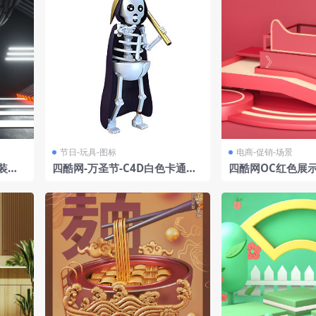
节日-玩具-图标
电商-促销-场景
装置
四酷网-万圣节-C4D白色卡通风
四酷网OC红色展
格万圣节骷髅主题IP形象
礼物盒螺旋装饰物