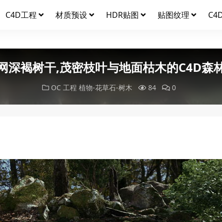
C4D工程
材质预设
HDR贴图
贴图纹理
C4
网深褐树干,茂密枝叶与地面枯木的C4D森
OC 工程
植物-花草石-树木
84
0