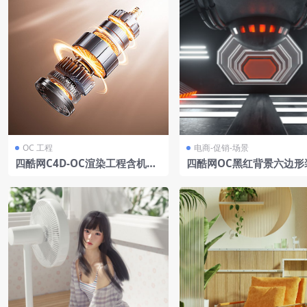
OC 工程
电商-促销-场景
四酷网C4D-OC渲染工程含机械
四酷网OC黑红背景六边形
组件发光特效渐变背景
灯光隧道电商模型工程