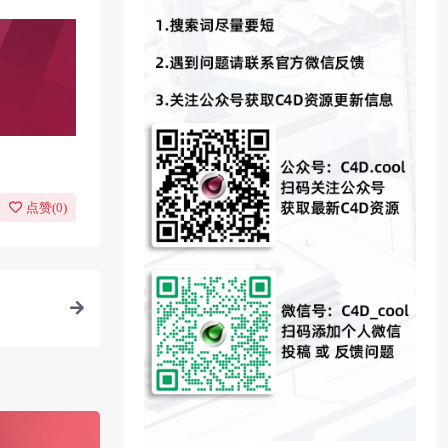
点赞(
0
)