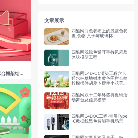
文章展示
四酷网白色餐布上的浅蓝色餐
盘,食物,叉子与玻璃杯
四酷网浅绿色猫耳手持风扇及
冰块模型工程
示台框架结构
四酷网C4D-OC渲染工程含卡
通水杯草地树木黄色围栏长椅
电商模型工程
柠檬摆件胡萝卜摆件小花天空
背景
四酷网双十二年终盛典促销活
动舞台及信息模型
四酷网C4DOC工程-带屏Type
-C数据线黑色智能手机场景
四酷网智能音箱及桌子、杯