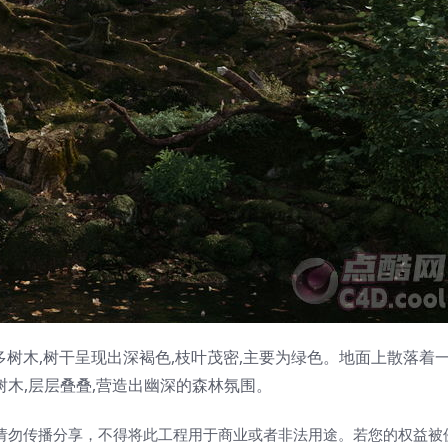
多树木,树干呈现出深褐色,枝叶茂密,主要为绿色。地面上散落着一
木,层层叠叠,营造出幽深的森林氛围。
请勿传播分享，不得将此工程用于商业或者非法用途。若您的权益被