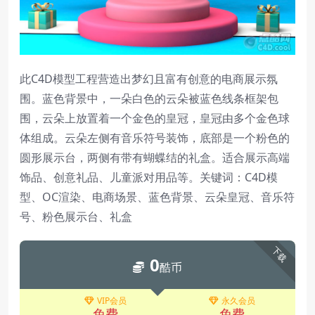
此C4D模型工程营造出梦幻且富有创意的电商展示氛
围。蓝色背景中，一朵白色的云朵被蓝色线条框架包
围，云朵上放置着一个金色的皇冠，皇冠由多个金色球
体组成。云朵左侧有音乐符号装饰，底部是一个粉色的
圆形展示台，两侧有带有蝴蝶结的礼盒。适合展示高端
饰品、创意礼品、儿童派对用品等。关键词：C4D模
型、OC渲染、电商场景、蓝色背景、云朵皇冠、音乐符
号、粉色展示台、礼盒
下载
0
酷币
VIP会员
永久会员
免费
免费