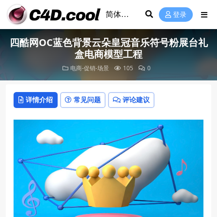
登录
四酷网OC蓝色背景云朵皇冠音乐符号粉展台礼
盒电商模型工程
电商-促销-场景
105
0
详情介绍
常见问题
评论建议