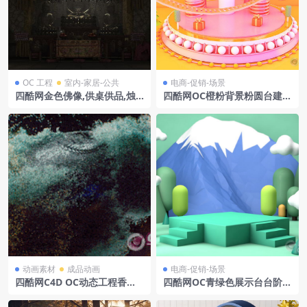
OC 工程
室内-家居-公共
电商-促销-场景
四酷网金色佛像,供桌供品,烛
四酷网OC橙粉背景粉圆台建筑
台及参拜人物的佛堂模型
造型礼盒电商模型工程
动画素材
成品动画
电商-促销-场景
四酷网C4D OC动态工程香槟
四酷网OC青绿色展示台台阶雪
粒子
山几何树木云朵电商场景模型
工程