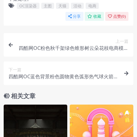
OC渲染器
主图
天猫
活动
电商
分享
收藏
点赞(
0
)
上一篇
四酷网OC粉色秋千架绿色锥形树云朵花枝电商模型
工程
下一篇
四酷网OC蓝色背景粉色圆物黄色弧形热气球火箭电
商模型工程
相关文章