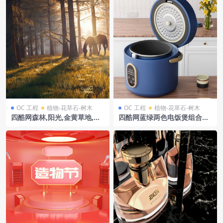
OC 工程
植物-花草石-树木
OC 工程
植物-花草石-树木
四酷网森林,阳光,金黄草地,白
四酷网蓝绿两色电饭煲组合展
马自然场景模型
示,搭配白玫瑰装饰