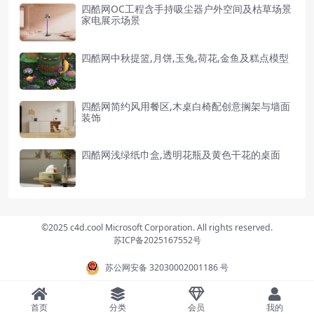
四酷网OC工程含手持吸尘器户外空间及枯草场景
家电展示场景
四酷网中秋提篮,月饼,玉兔,荷花,金鱼及糕点模型
四酷网简约风用餐区,木桌白椅配创意搁架与墙面
装饰
四酷网浅绿纸巾盒,透明花瓶及黄色干花的桌面
©2025 c4d.cool Microsoft Corporation. All rights reserved.
苏ICP备2025167552号
苏公网安备 32030002001186 号
首页
分类
会员
我的