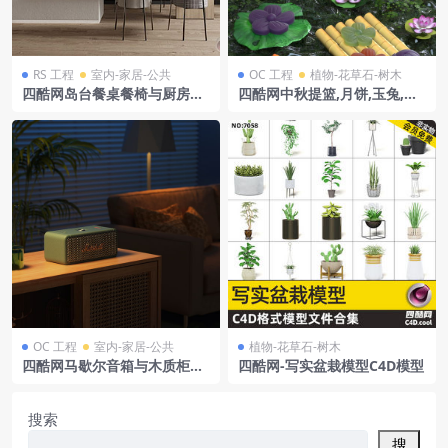
RS 工程
室内-家居-公共
OC 工程
植物-花草石-树木
四酷网岛台餐桌餐椅与厨房橱
四酷网中秋提篮,月饼,玉兔,荷
柜吊灯场景模型工程
花,金鱼及糕点模型
OC 工程
室内-家居-公共
植物-花草石-树木
四酷网马歇尔音箱与木质柜沙
四酷网-写实盆栽模型C4D模型
发室内场景模型工程
搜索
搜