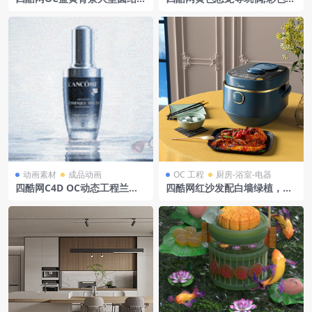
几何图案管机械物电商模型工
装盒及地面玩具模型
程
动画素材
成品动画
OC 工程
厨房-浴室-电器
四酷网C4D OC动态工程兰蔻
四酷网红沙发配白墙绿植，还
香水水波纹
有大理石边桌的精致客厅场景