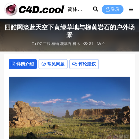
登录
四酷网淡蓝天空下黄绿草地与棕黄岩石的户外场
景
OC 工程
植物-花草石-树木
81
0
详情介绍
常见问题
评论建议