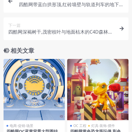
四酷网带蓝白拱形顶,红砖墙壁与轨道列车的地下隧
道
下一篇
四酷网深褐树干,茂密枝叶与地面枯木的C4D森林场
景
相关文章
电商-促销-场景
OC 工程
灯具-装饰-摆件
四酷网OC蓝黄背景大型圆结构
四酷网黄色恐龙等玩偶,彩色包