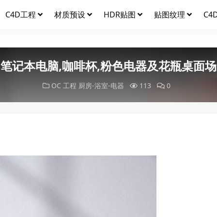
C4D工程
材质预设
HDR贴图
贴图纹理
C4
笔记本电脑,咖啡杯,粉色电器及花瓶桌面
OC 工程
厨房-浴室-电器
113
0