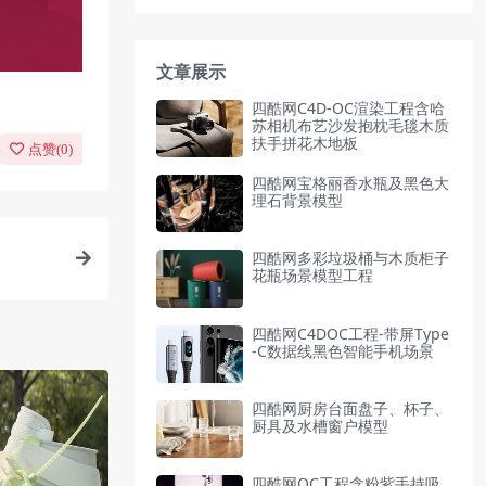
文章展示
四酷网C4D-OC渲染工程含哈
苏相机布艺沙发抱枕毛毯木质
扶手拼花木地板
点赞(
0
)
四酷网宝格丽香水瓶及黑色大
理石背景模型
四酷网多彩垃圾桶与木质柜子
花瓶场景模型工程
四酷网C4DOC工程-带屏Type
-C数据线黑色智能手机场景
四酷网厨房台面盘子、杯子、
厨具及水槽窗户模型
四酷网OC工程含粉紫手持吸