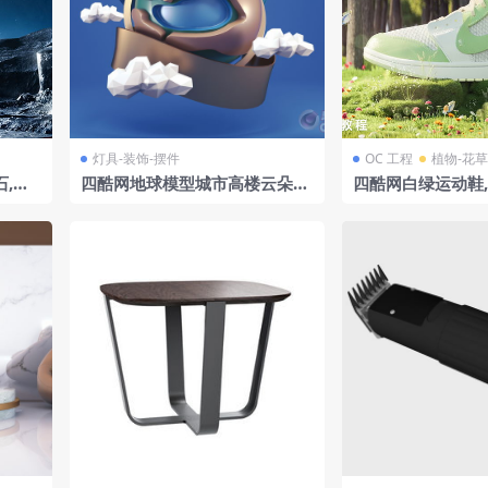
灯具-装饰-摆件
OC 工程
植物-花草
,星
四酷网地球模型城市高楼云朵地
四酷网白绿运动鞋
球装饰品模型
森林场景模型