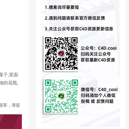
碟子,里面
物的花瓶,
侵害，请提