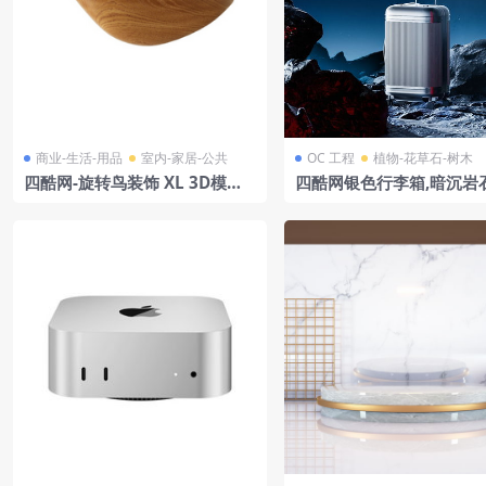
商业-生活-用品
室内-家居-公共
OC 工程
植物-花草石-树木
四酷网-旋转鸟装饰 XL 3D模型
四酷网银色行李箱,暗沉岩石
由 Warm Nordic
球与飞行器的科幻场景