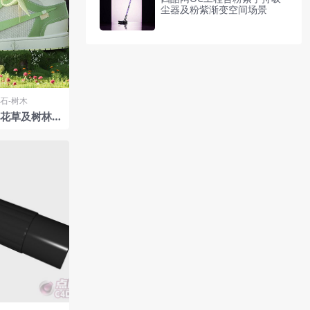
尘器及粉紫渐变空间场景
石-树木
,花草及树林的