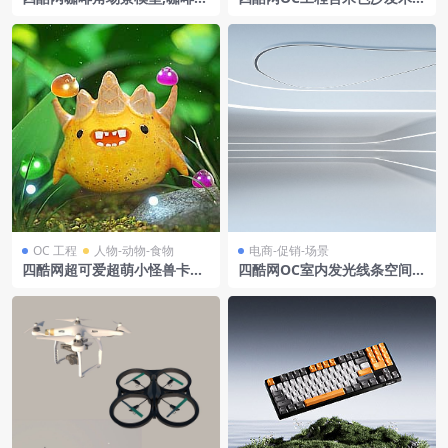
机,调味瓶与挂杯的生活氛围营
地板白色橱柜及木质餐桌椅
造
OC 工程
人物-动物-食物
电商-促销-场景
四酷网超可爱超萌小怪兽卡通i
四酷网OC室内发光线条空间场
p工程-octane渲染
景7