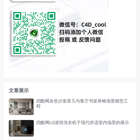
文章展示
四酷网灰色沙发茶几与客厅书架单椅场景模型工
程
四酷网LG滚筒洗衣机于现代舒适室内场景的展示