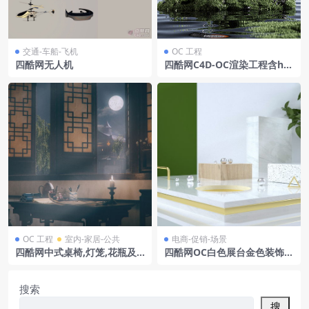
交通-车船-飞机
OC 工程
四酷网无人机
四酷网C4D-OC渲染工程含ha
vit品牌机械键盘水域场景渐变
背景
OC 工程
室内-家居-公共
电商-促销-场景
四酷网中式桌椅,灯笼,花瓶及
四酷网OC白色展台金色装饰白
窗外古景室内场景模型
色摆件绿植电商模型工程
搜索
搜