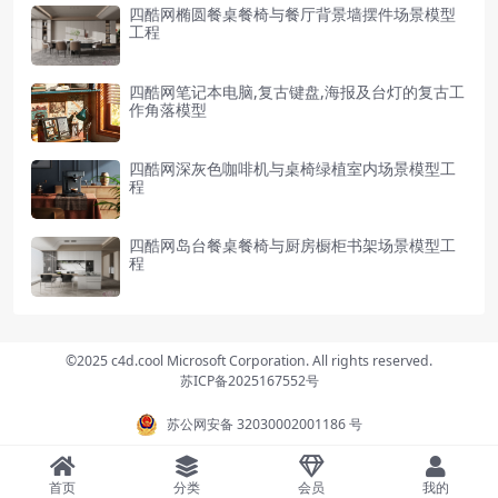
四酷网椭圆餐桌餐椅与餐厅背景墙摆件场景模型
工程
四酷网笔记本电脑,复古键盘,海报及台灯的复古工
作角落模型
四酷网深灰色咖啡机与桌椅绿植室内场景模型工
程
四酷网岛台餐桌餐椅与厨房橱柜书架场景模型工
程
©2025 c4d.cool Microsoft Corporation. All rights reserved.
苏ICP备2025167552号
苏公网安备 32030002001186 号
首页
分类
会员
我的