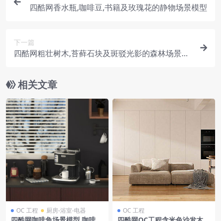
四酷网香水瓶,咖啡豆,书籍及玫瑰花的静物场景模型
下一篇
四酷网粗壮树木,苔藓石块及斑驳光影的森林场景模
型
相关文章
OC 工程
厨房-浴室-电器
OC 工程
四酷网咖啡角场景模型,咖啡
四酷网OC工程含米色沙发木质