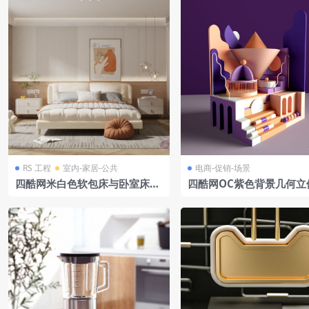
RS 工程
室内-家居-公共
电商-促销-场景
四酷网米白色软包床与卧室床头
四酷网OC紫色背景几何立
柜衣柜场景模型工程
构橙色锥形紫色圆顶电商
型工程