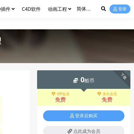
D插件
C4D软件
动画工程
登录
型
下载
0
酷币
VIP会员
永久会员
免费
免费
登录后购买
点此成为会员