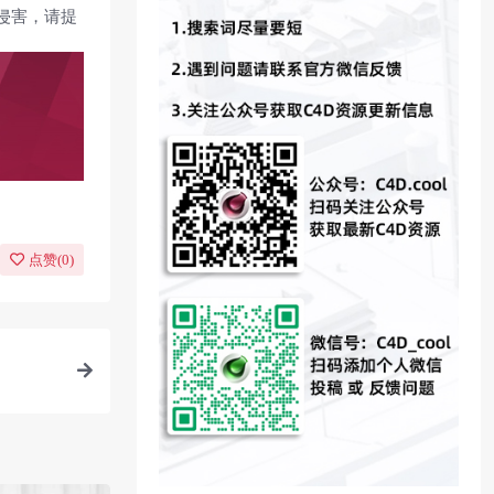
侵害，请提
点赞(
0
)