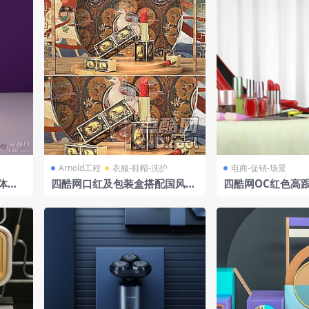
Arnold工程
衣服-鞋帽-洗护
电商-促销-场景
体结
四酷网口红及包装盒搭配国风背
四酷网OC红色高
场景模
景的展示模型工程
油化妆刷电商场景