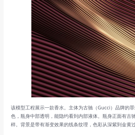
该模型工程展示一款香水。主体为古驰（Gucci）品牌的罪
色，瓶身中部透明，能隐约看到内部液体。瓶身正面有古驰经典双 G 标志
样。背景是带有渐变效果的线条纹理，色彩从深紫到金黄