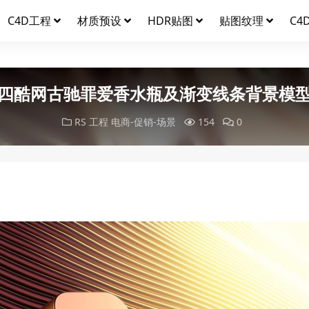
C4D工程
材质预设
HDR贴图
贴图纹理
C4
四酷网古驰罪爱香水瓶及渐变线条背景模
RS 工程
电商-促销-场景
154
0