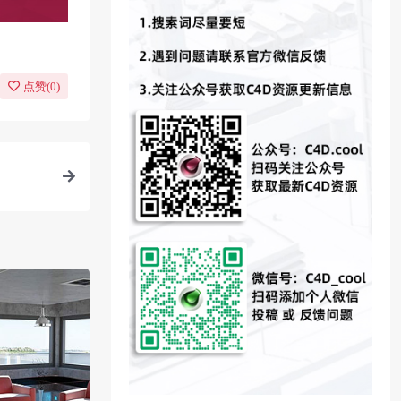
点赞(
0
)