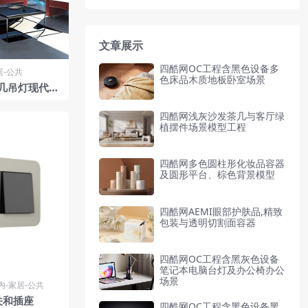
文章展示
四酷网OC工程含黑色设备多
居-公共
色床品木质地板卧室场景
几吊灯现代室
四酷网浅灰沙发茶几与客厅绿
植摆件场景模型工程
四酷网多色圆柱形化妆品容器
及圆形平台、棕色背景模型
四酷网AEMI眼部护肤品,精致
包装与透明切割面容器
四酷网OC工程含黑灰色设备
笔记本电脑台灯及办公椅办公
场景
内-家居-公共
关和插座
四酷网OC工程含黑色设备黑