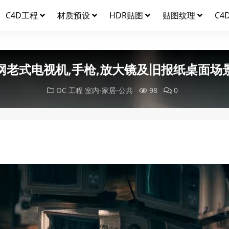
C4D工程
材质预设
HDR贴图
贴图纹理
C4
网老式电视机,手枪,放大镜及旧报纸桌面场
OC 工程
室内-家居-公共
98
0