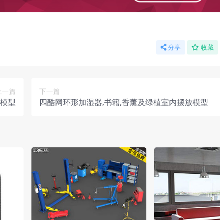
分享
收藏
上一篇
下一篇
息模型
四酷网环形加湿器,书籍,香薰及绿植室内摆放模型