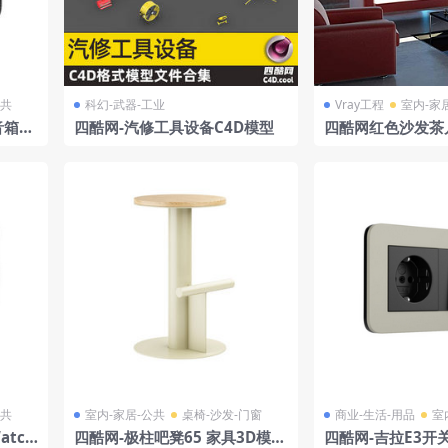
公共
科幻-武器-工业
Vray工程
室内-家
箱3
四酷网-汽修工具设备C4D模型
四酷网红色沙发茶
内休息区模型
公共
室内-家居-公共
桌椅-沙发-门窗
商业-生活-用品
室
atch
四酷网-极柱吧凳65 家具3D模型
四酷网-吉拉E3开