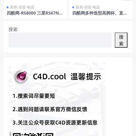
厨房-浴室-电器
厨房-浴室-电器
四酷网-RS8000 三星RS67N并
四酷网多种造型高脚杯、直筒
排冰箱冰柜 3D模型
杯及多边形玻璃杯模型工程
搜索
搜
索