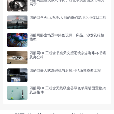
展示
四酷网含火山,石块,人影的奇幻梦境之地模型工程
四酷网卧室场景中鳄鱼玩偶、床品、沙发及绿植
模型
四酷网OC工程含书桌天文望远镜杂志咖啡杯书籍
及办公椅
四酷网嵌入式洗碗机与厨房用品场景模型工程
四酷网OC工程含无线吸尘器绿色苹果墙面置物架
及连接件