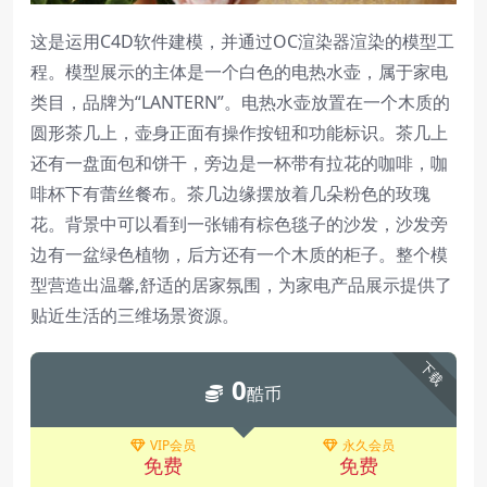
这是运用C4D软件建模，并通过OC渲染器渲染的模型工
程。模型展示的主体是一个白色的电热水壶，属于家电
类目，品牌为“LANTERN”。电热水壶放置在一个木质的
圆形茶几上，壶身正面有操作按钮和功能标识。茶几上
还有一盘面包和饼干，旁边是一杯带有拉花的咖啡，咖
啡杯下有蕾丝餐布。茶几边缘摆放着几朵粉色的玫瑰
花。背景中可以看到一张铺有棕色毯子的沙发，沙发旁
边有一盆绿色植物，后方还有一个木质的柜子。整个模
型营造出温馨,舒适的居家氛围，为家电产品展示提供了
贴近生活的三维场景资源。
下载
0
酷币
VIP会员
永久会员
免费
免费