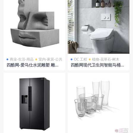
商业-生活-用品
室内-家居-公共
OC 工程
植物-花草石-树木
四酷网-爱马仕水泥雕塑 雕刻
四酷网现代卫生间智能马桶及
雕像 浮雕 艺术 3D模型 by I +
卫浴用品模型工程
I Collection