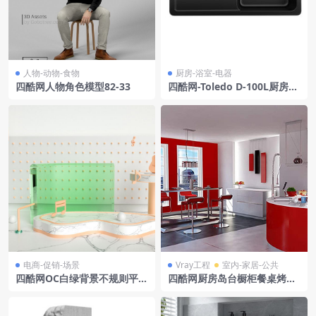
人物-动物-食物
厨房-浴室-电器
四酷网人物角色模型82-33
四酷网-Toledo D-100L厨房水
槽 洗菜盆 洗水池3D模型
电商-促销-场景
Vray工程
室内-家居-公共
四酷网OC白绿背景不规则平台
四酷网厨房岛台橱柜餐桌烤箱
木椅圆点墙面电商模型工程
厨房场景模型