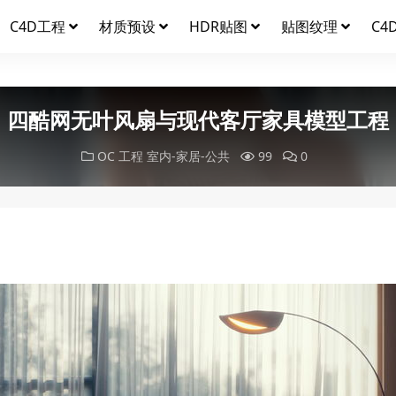
C4D工程
材质预设
HDR贴图
贴图纹理
C4
四酷网无叶风扇与现代客厅家具模型工程
OC 工程
室内-家居-公共
99
0