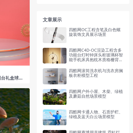
文章展示
四酷网OC工程含笔及白色螺
旋装饰文具展示场景
四酷网C4D-OC渲染工程含多
功能台灯时钟床头柜玻璃杯智
能手机床具抱枕木质格栅背景
绿植书籍
四酷网滚筒洗衣机与洗衣房搁
板衣柜模型工程
圆台礼盒球形
四酷网户外小屋、木柴、绿植
及蘑菇自然场景模型
四酷网卡通人物、石质护栏、
绿植及蓝天白云场景模型
四酷网赛博朋克建筑,霓虹灯