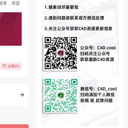
侵害，请提
点赞(
0
)