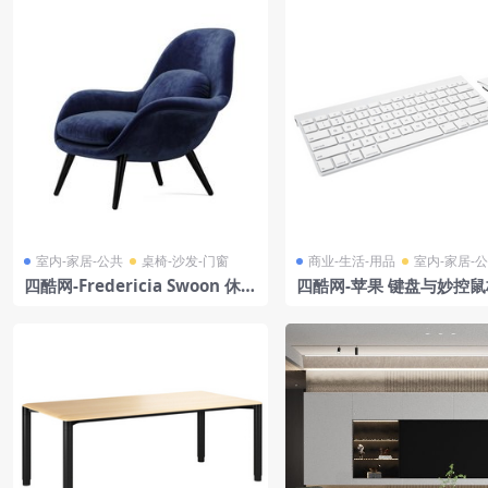
室内-家居-公共
桌椅-沙发-门窗
商业-生活-用品
室内-家居-
四酷网-Fredericia Swoon 休闲
四酷网-苹果 键盘与妙控
椅子 板凳 凳子
型