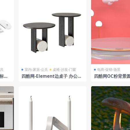
公共
室内-家居-公共
桌椅-沙发-门窗
电商-促销-场景
鼠标模
四酷网-Element边桌子 办公桌
四酷网OC粉背景
饭桌 茶几家具3D模型 由Bonal
灯电商展示场景
do