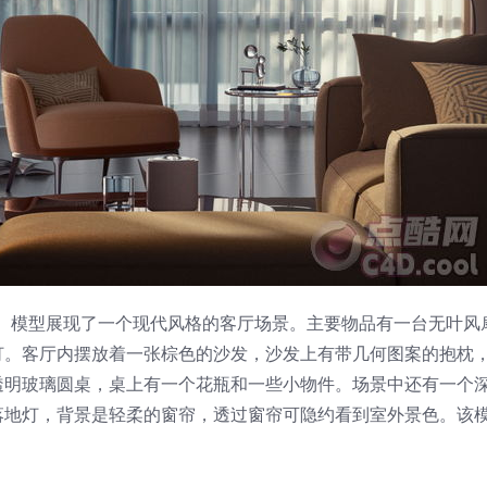
程。模型展现了一个现代风格的客厅场景。主要物品有一台无叶风
灯。客厅内摆放着一张棕色的沙发，沙发上有带几何图案的抱枕
透明玻璃圆桌，桌上有一个花瓶和一些小物件。场景中还有一个
落地灯，背景是轻柔的窗帘，透过窗帘可隐约看到室外景色。该