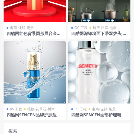
电商-促销-场景
OC 工程
厨房-浴室-电器
四酷网红色背景圆形展台金心
四酷网深绿墙面下带双炉头,锅
形框红色礼盒电商模型工程
具和抽油烟机的厨房
RS 工程
植物-花草石-树木
RS 工程
电商-促销-场景
四酷网SENCEN品牌护肤瓶及
四酷网SENCEN面部护理精华
水花水滴背景模型
瓶及环绕水珠模型
搜索