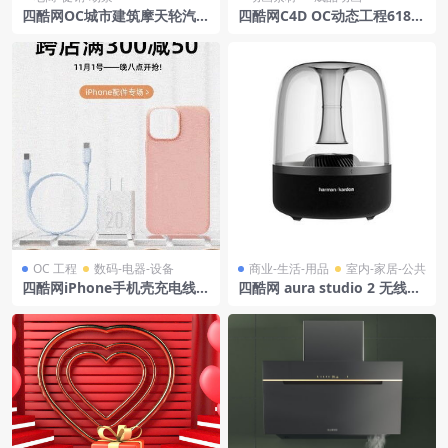
四酷网OC城市建筑摩天轮汽车
四酷网C4D OC动态工程618护
饰品电商场景模型
肤动效KV
OC 工程
数码-电器-设备
商业-生活-用品
室内-家居-公共
四酷网iPhone手机壳充电线充
四酷网 aura studio 2 无线扬
电头配件模型工程
声器模型 哈曼卡顿