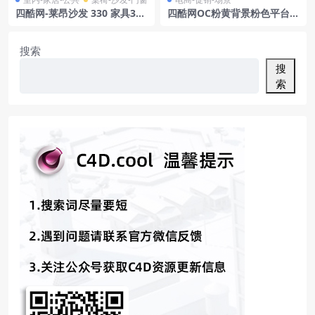
四酷网-莱昂沙发 330 家具3D
四酷网OC粉黄背景粉色平台蓝
模型 由 Baxter 设计
色线条电商模型工程
搜索
搜
索