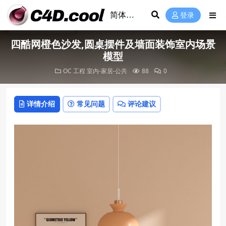
登录
四酷网橙色沙发,圆桌摆件及墙面装饰室内场景
模型
OC 工程
室内-家居-公共
88
0
详情介绍
常见问题
评论建议