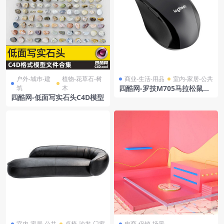
户外-城市-建
植物-花草石-树
商业-生活-用品
室内-家居-公共
筑
木
四酷网-罗技M705马拉松鼠标
模型
四酷网-低面写实石头C4D模型
室内-家居-公共
桌椅-沙发-门窗
电商-促销-场景