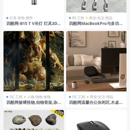
灯具-装饰-摆件
RS 工程
商业-生活-用品
四酷网-B15 T V吊灯 灯具3D
四酷网MacBookPro与多功能
模型 by Parachilna
伸缩数据线连接模型
OC 工程
人物-动物-食物
OC 工程
商业-生活-用品
四酷网被缚怪物,动物骨架,杂
四酷网温馨办公休闲区,木桌电
草及石壁的恐怖场景模型
脑配米色沙发与绿植挂画