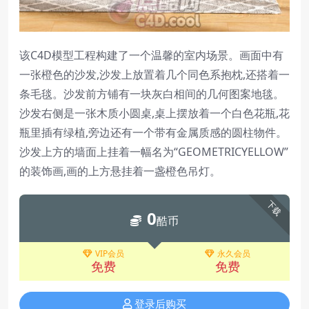
该C4D模型工程构建了一个温馨的室内场景。画面中有
一张橙色的沙发,沙发上放置着几个同色系抱枕,还搭着一
条毛毯。沙发前方铺有一块灰白相间的几何图案地毯。
沙发右侧是一张木质小圆桌,桌上摆放着一个白色花瓶,花
瓶里插有绿植,旁边还有一个带有金属质感的圆柱物件。
沙发上方的墙面上挂着一幅名为“GEOMETRICYELLOW”
的装饰画,画的上方悬挂着一盏橙色吊灯。
下载
0
酷币
VIP会员
永久会员
免费
免费
登录后购买