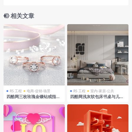
相关文章
RS 工程
电商-促销-场景
RS 工程
室内-家居-公共
四酷网三枚玫瑰金镶钻戒指及
四酷网浅灰软包床书桌与儿童
丝带装饰物模型
卧室玩具装饰场景模型工程