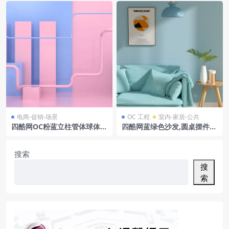
电商-促销-场景
OC 工程
室内-家居-公共
四酷网OC粉蓝立柱管体球体时
四酷网蓝绿色沙发,圆桌摆件及
尚美妆展示场景
墙面装饰室内场景模型
搜索
搜
索