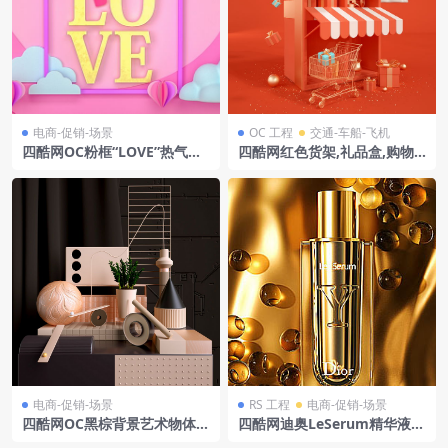
电商-促销-场景
OC 工程
交通-车船-飞机
四酷网OC粉框“LOVE”热气球
四酷网红色货架,礼品盒,购物
云朵浪漫电商场景
车及云朵购物场景模型
电商-促销-场景
RS 工程
电商-促销-场景
四酷网OC黑棕背景艺术物体金
四酷网迪奥LeSerum精华液及
属框架绿植盆栽电商模型工程
环绕透明球体模型