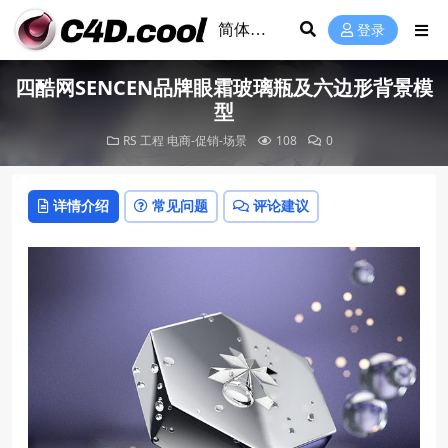
登录
四酷网SENCEN品牌眼霜玻璃瓶及六边形背景模
型
RS 工程
电商-促销-场景
108
0
详情介绍
常见问题
评论建议