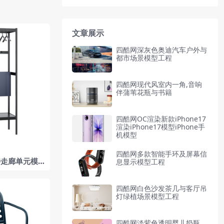
文章展示
四酷网深灰色奥迪汽车户外与
都市场景模型工程
四酷网现代风室内一角,音响
伴蒲苇花瓶与书籍
四酷网OC渲染新款iPhone17
渲染iPhone17模型iPhone手
机模型
四酷网多款智能手环及屏幕信
特走廊单元模
息显示模型工程
h设计
四酷网白色沙发茶几与客厅吊
灯绿植场景模型工程
四酷网淡紫色透明婴儿奶瓶,