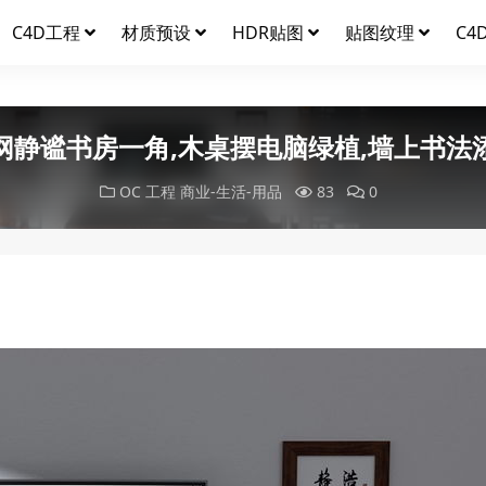
C4D工程
材质预设
HDR贴图
贴图纹理
C4
网静谧书房一角,木桌摆电脑绿植,墙上书法
OC 工程
商业-生活-用品
83
0