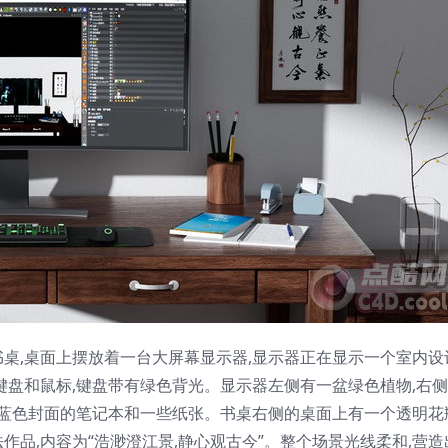
桌,桌面上摆放着一台大屏幕显示器,显示器正在显示一个室内设
键盘和鼠标,键盘带有绿色背光。显示器左侧有一盆绿色植物,右
本蓝色封面的笔记本和一些纸张。书桌右侧的桌面上有一个透明花
品,内容为“浩渺澄江景,静心观古今”。整个场景光线柔和,营