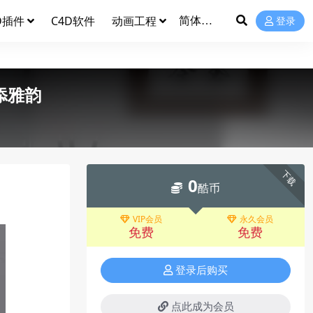
D插件
C4D软件
动画工程
登录
添雅韵
下载
0
酷币
VIP会员
永久会员
免费
免费
登录后购买
点此成为会员