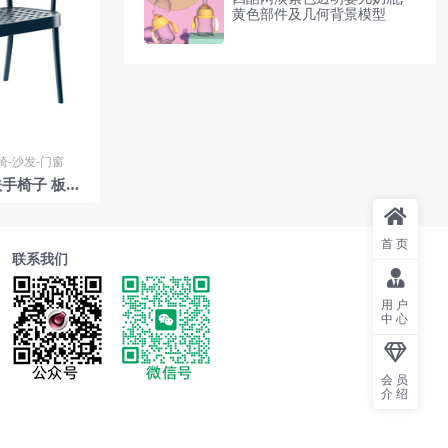
黄色部件及几何背景模型
椅-沙发-门窗
扶手椅子 板凳
y Ton
首页
联系我们
用户
中心
会员
介绍