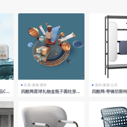
灯具-装饰-摆件
室内-家居-公共
品C4
四酷网星球礼物盒瓶子圆柱形物
四酷网-带镜切斯
水波
体场景
型 由Schonbuc