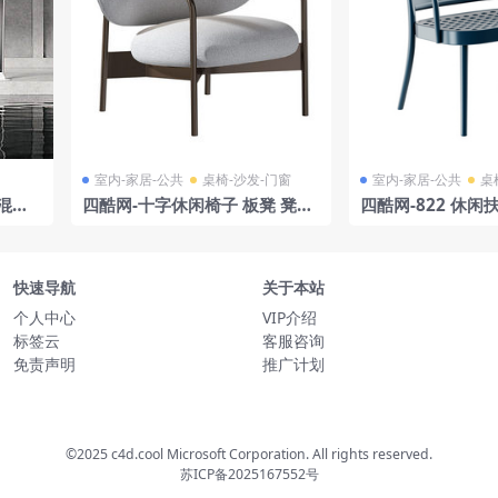
室内-家居-公共
桌椅-沙发-门窗
室内-家居-公共
桌
混凝
四酷网-十字休闲椅子 板凳 凳子
四酷网-822 休闲
家具3D模型 由 Bonaldo
凳子 家具3D模型 b
快速导航
关于本站
个人中心
VIP介绍
标签云
客服咨询
免责声明
推广计划
©2025 c4d.cool Microsoft Corporation. All rights reserved.
苏ICP备2025167552号