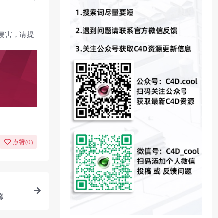
侵害，请提
点赞(
0
)
馨