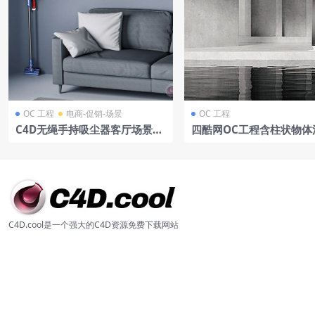
OC 工程
电商-促销-场景
OC 工程
C4D无绳手持吸尘器客厅场景模
四酷网OC工程含柱状物体
型工程含沙发挂画窗帘OC渲染
土墙面及水面场景
电商展示
C4D.cool是一个强大的C4D资源免费下载网站