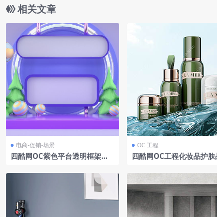
相关文章
电商-促销-场景
OC 工程
四酷网OC紫色平台透明框架树
四酷网OC工程化妆品护肤
木圆球电商场景模型
D模型含绿白瓶身与蓝色