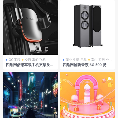
OC 工程
交通-车船-飞机
商业-生活-用品
室内-家居-公共
四酷网倍思车载手机支架及汽
四酷网监听音频 6G 500 扬声
车出风口模型工程
器 青铜系列