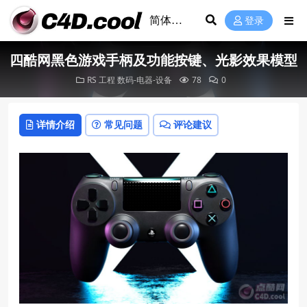
登录
四酷网黑色游戏手柄及功能按键、光影效果模型
RS 工程
数码-电器-设备
78
0
详情介绍
常见问题
评论建议