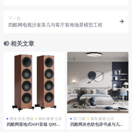
程
下一篇
四酷网电视沙发茶几与客厅装饰场景模型工程
相关文章
商业-生活-用品
室内-家居-公共
RS 工程
室内-家居-公共
四酷网落地式HiFi音箱 Q950
四酷网灰色软包床书桌与儿童
桦木色模型 KEF
卧室玩具装饰场景模型工程