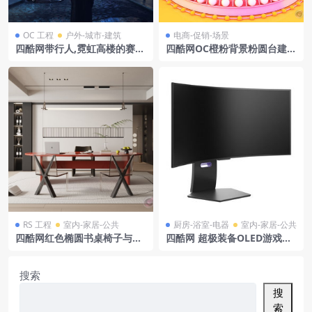
OC 工程
户外-城市-建筑
电商-促销-场景
四酷网带行人,霓虹高楼的赛博
四酷网OC橙粉背景粉圆台建筑
朋克未来街道模型
造型礼盒电商模型工程
RS 工程
室内-家居-公共
厨房-浴室-电器
室内-家居-公共
四酷网红色椭圆书桌椅子与书
四酷网 超极装备OLED游戏显
房置物架装饰画场景模型工程
示器 by LG
搜索
搜
索