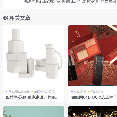
四酷网现代简约卧室,暖调床品配木质家具,尽显舒
相关文章
商业-生活-用品
室内-家居-公共
动画素材
成品动画
四酷网-汤姆·迪克森设计的积木
四酷网C4D OC动态工程
装饰陶瓷
动态海报-美妆