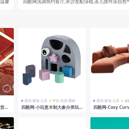
适温馨
四酷网浅调简约客厅,米沙发配绿植,茶几摆件添自然
室内-家居-公共
节日-玩具-图标
室内-家居-公共
桌
年货节
四酷网-小玩意木制大象分类玩
四酷网-Cosy Cu
具模型
模型 4 模型 由 MDF