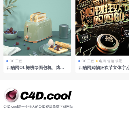
OC 工程
OC 工程
电商-促销-场景
四酷网OC橄榄绿面包机、烤吐
四酷网购物狂欢节立体字,
司、蓝莓树莓及餐具的家电类 C
签及装饰元素场景模型
4D 模型工程
C4D.cool是一个强大的C4D资源免费下载网站