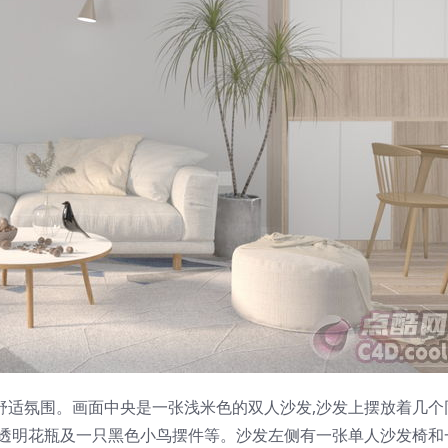
舒适氛围。画面中央是一张浅米色的双人沙发,沙发上摆放着几个
、透明花瓶及一只黑色小鸟摆件等。沙发左侧有一张单人沙发椅和