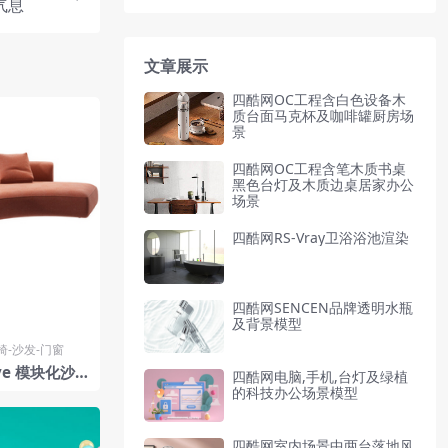
气息
文章展示
四酷网OC工程含白色设备木
质台面马克杯及咖啡罐厨房场
景
四酷网OC工程含笔木质书桌
黑色台灯及木质边桌居家办公
场景
四酷网RS-Vray卫浴浴池渲染
四酷网SENCEN品牌透明水瓶
及背景模型
椅-沙发-门窗
rve 模块化沙发
四酷网电脑,手机,台灯及绿植
 Italia
的科技办公场景模型
四酷网室内场景中两台落地风