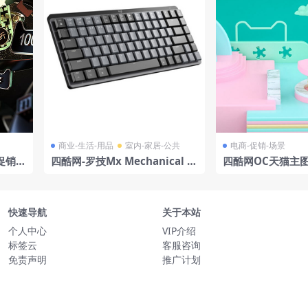
商业-生活-用品
室内-家居-公共
电商-促销-场景
促销标
四酷网-罗技Mx Mechanical M
四酷网OC天猫主
ini Mac键盘模型
商场景卡通模型5
快速导航
关于本站
个人中心
VIP介绍
标签云
客服咨询
免责声明
推广计划