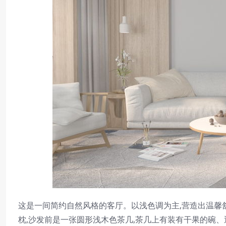
这是一间简约自然风格的客厅。以浅色调为主,营造出温馨
枕,沙发前是一张圆形浅木色茶几,茶几上有装有干果的碗