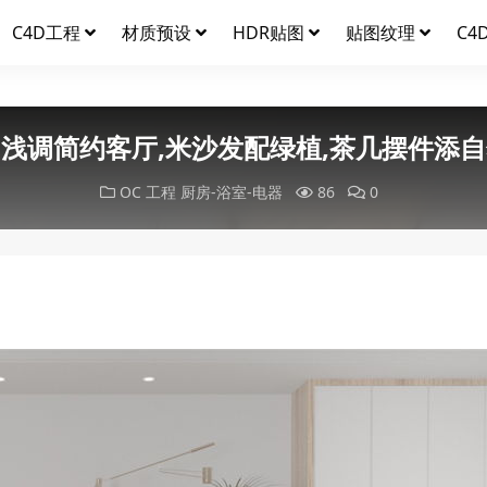
C4D工程
材质预设
HDR贴图
贴图纹理
C4
浅调简约客厅,米沙发配绿植,茶几摆件添
OC 工程
厨房-浴室-电器
86
0