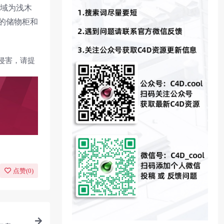
区域为浅木
的储物柜和
侵害，请提
点赞(
0
)