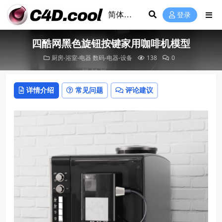
登录
四酷网黑色旋钮按键家用咖啡机模型
厨房-浴室-电器
数码-电器-设备
138
0
详情介绍
常见问题
评论建议