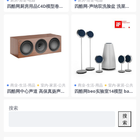
厨房-浴室-电器
厨房-浴室-电器
四酷网厨房用品C4D模型卷纸
四酷网-声纳双洗脸盆 洗菜盆
器卷纸收纳盒纸架纸筒
淘菜盆 812348 厨房浴室卫生
间用品3D模型 by Laufen
商业-生活-用品
室内-家居-公共
商业-生活-用品
室内-家居-公共
四酷网中心声道 高保真扬声器
四酷网beo实验室14模型 ban
Q250C 樱桃木色 凯夫
g & olufsen
搜索
搜
索