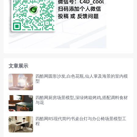
文章展示
四酷网圆形沙发,白色花瓶,仙人掌及海景的室内模
型
四酷网厨房场景模型,深绿烤箱烤鸡,搭配调料食材
与花
四酷网RS现代简约书桌台灯与办公椅场景模型工
程