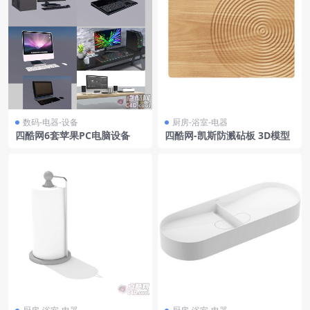
数码-电器-设备
厨房-浴室-电器
四酷网6套苹果PC电脑设备
四酷网-凯斯防溅砧板 3D模型