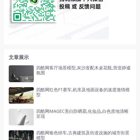
文章展示
四酷网客厅场景模型,灰沙发配木桌花瓶,营造静谧
氛围
四酷网红色F1赛车,机库及地面设备的速度激情模
型
四酷网MAGEC美白防晒霜,化妆品,白色质地清晰
呈现
四酷网银色轿车,古典建筑及街道设施的城市街景
模型