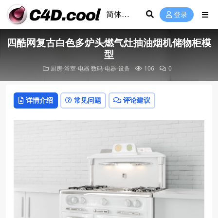
登录
四酷网复古白色多炉头燃气灶抽油烟机储物柜模
型
厨房-浴室-电器
数码-电器-设备
106
0
详情介绍
常见问题
评论建议