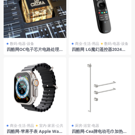
数码-电器-设备
商业-生活-用品
数码-电器-设备
四酷网OC电子芯片电路处理器
四酷网 LG魔幻遥控器2024款
模型4
模型
商业-生活-用品
室内-家居-公共
厨房-浴室-电器
四酷网-苹果手表 Apple Watc
四酷网-Cea牌电动毛巾加热器