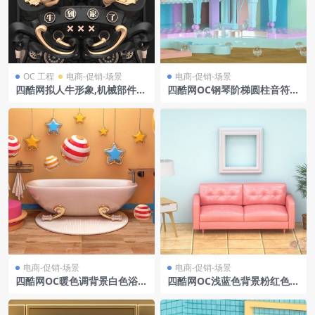
OC 工程
电商-促销-场景
电商-促销-场景
四酷网拟人牛形象,机械部件及
四酷网OC钢琴阶梯圆柱音符音
汉字旗帜的牛年主题模型
乐电商场景模型
电商-促销-场景
电商-促销-场景
四酷网OC暖色调背景白色浴缸
四酷网OC浅蓝色背景粉红色沙
彩色气球星星挂饰电商模型工
发边桌落地灯植物电商场景模
程
型工程