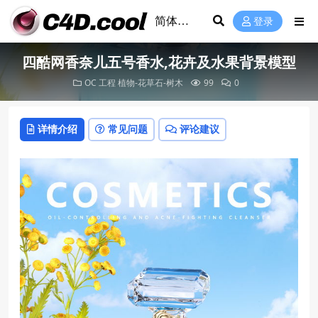
登录
四酷网香奈儿五号香水,花卉及水果背景模型
OC 工程
植物-花草石-树木
99
0
详情介绍
常见问题
评论建议