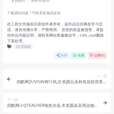
支持软件：:
所有3D软件
下载遇到问题？可联系客服或反馈
此工程文件版权归原创作者所有，该作品仅供网友学习交
流，请勿传播分享，严禁商用。 若您的权益被侵害，请提
供作品书面证明，请联系网站客服微信号：C4D_cool删除
下架处理。
OC渲染器
分享
收藏
点赞(
0
)
上一篇
四酷网ZUVOAV榨汁机,红色圆台及粉色花枝背景模
型
下一篇
四酷网小QTEACHER电热水壶,木质圆桌及周边物品
模型