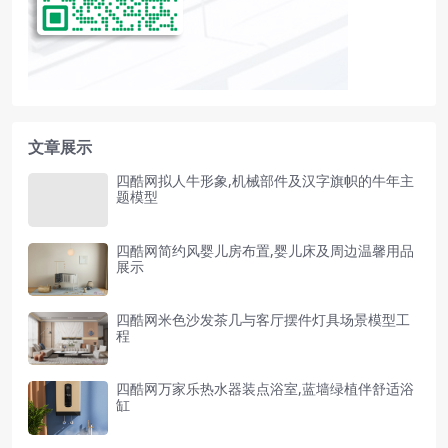
文章展示
四酷网拟人牛形象,机械部件及汉字旗帜的牛年主
题模型
四酷网简约风婴儿房布置,婴儿床及周边温馨用品
展示
四酷网米色沙发茶几与客厅摆件灯具场景模型工
程
四酷网万家乐热水器装点浴室,蓝墙绿植伴舒适浴
缸