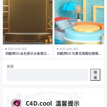
电商-促销-场景
电商-促销-场景
四酷网OC金色展示台板墙立方
四酷网OC马赛克墙圆柱圆锥云
体球形电商场景
朵食品展示场景
搜索
搜
索