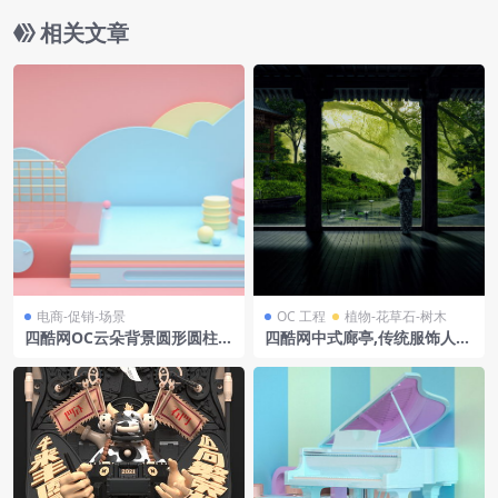
相关文章
电商-促销-场景
OC 工程
植物-花草石-树木
四酷网OC云朵背景圆形圆柱展
四酷网中式廊亭,传统服饰人物
示台球形物体电商模型工程
及东方园林景观模型