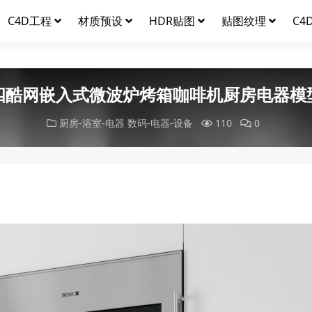
C4D工程
材质预设
HDR贴图
贴图纹理
C4
四酷网嵌入式微波炉烤箱咖啡机厨房电器模
厨房-浴室-电器
数码-电器-设备
110
0