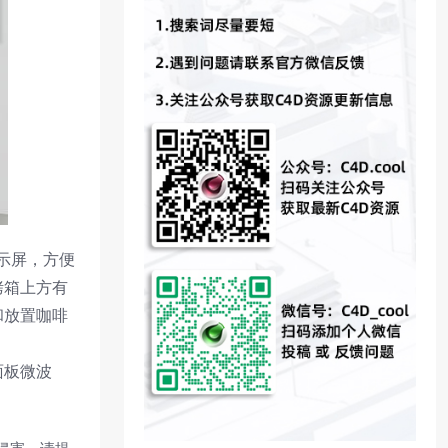
示屏，方便
烤箱上方有
和放置咖啡
面板微波