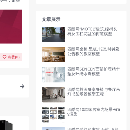
侵害，请提
文章展示
四酷网“MOTEL”建筑,绿树长
椅及围栏花盆的街道模型
四酷网桌椅,黑板,书架,时钟及
公告板的教室模型
点赞(
0
)
四酷网SENCEN面部护理精华
瓶及环绕水珠模型
四酷网椭圆餐桌餐椅与餐厅吊
灯书架场景模型工程
四酷网10款家居室内场景-vra
y渲染
四酷网砖红色古建,石柱,飞鸟