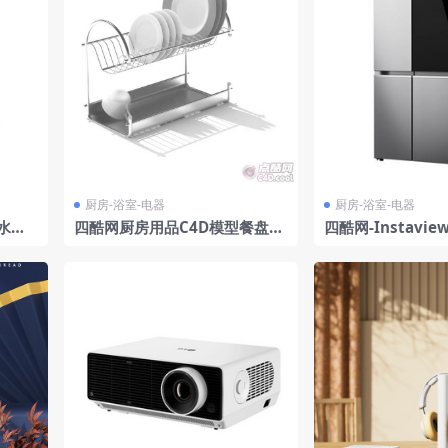
厨房-浴室-电器
厨房-浴室-电器
款水龙
四酷网厨房用品C4D模型餐盘架
四酷网-Instavie
子碗架
022年 由LG 3D