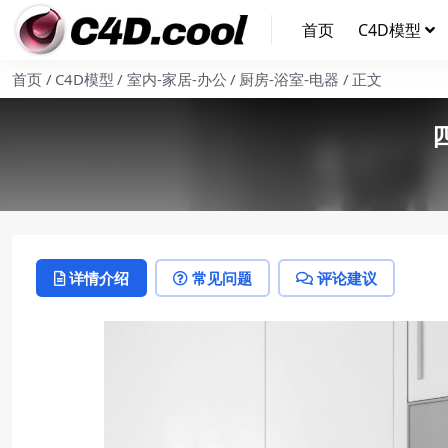
首页
C4D模型
首页
C4D模型
室内-家居-办公
厨房-浴室-电器
正文
详情介绍
常见问题
评论建议