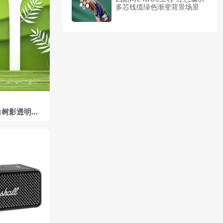
多芯线缆绿色渐变背景场景
白树影透明球