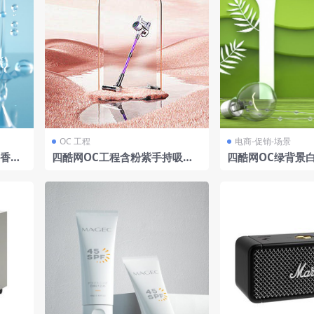
OC 工程
电商-促销-场景
I香水
四酷网OC工程含粉紫手持吸尘
四酷网OC绿背景
器透明玻璃罩及粉色沙漠场景
自然产品展示场景