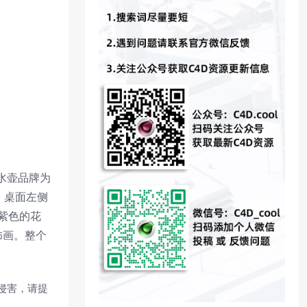
水壶品牌为
，桌面左侧
着紫色的花
饰画。整个
侵害，请提