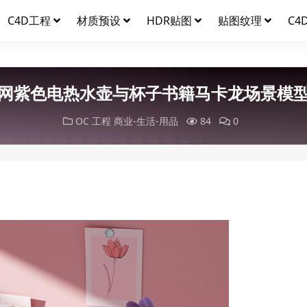
C4D工程
材质预设
HDR贴图
贴图纹理
C4
网紫色电热水壶与杯子书籍马卡龙场景模
OC 工程
商业-生活-用品
84
0