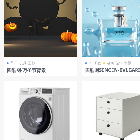
节日-玩具-图标
RS 工程
电商-促销-场景
四酷网-万圣节背景
四酷网SENCEN-BVLGAR
瓶及水滴圆锥体背景模型