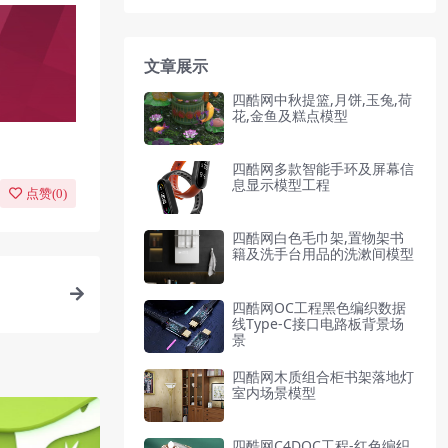
文章展示
四酷网中秋提篮,月饼,玉兔,荷
花,金鱼及糕点模型
四酷网多款智能手环及屏幕信
息显示模型工程
点赞(
0
)
四酷网白色毛巾架,置物架书
籍及洗手台用品的洗漱间模型
四酷网OC工程黑色编织数据
线Type-C接口电路板背景场
景
四酷网木质组合柜书架落地灯
室内场景模型
四酷网C4DOC工程-红色编织