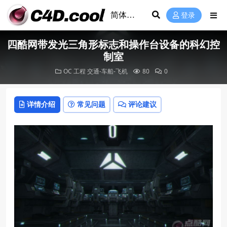
登录
四酷网带发光三角形标志和操作台设备的科幻控
制室
OC 工程
交通-车船-飞机
80
0
详情介绍
常见问题
评论建议