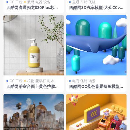
OC 工程
数码-电器-设备
交通-车船-飞机
四酷网高通骁龙880Plus芯片
四酷网3D汽车模型-大众CCvol
与电路板模型工程
kswagenarteonr2021
OC 工程
植物-花草石-树木
电商-促销-场景
四酷网浴室台面上黄色护肤品,
四酷网OC蓝色背景鲸鱼模型绿
花瓶及背景物件模型
色树木白色云朵电商模型工程