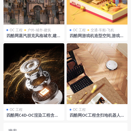
OC 工程
户外-城市-建筑
OC 工程
交通-车船-飞机
四酷网蒸汽朋克风格城市,建筑
四酷网游戏机造型空间,游戏手
及飞艇场景模型
柄,机器人及金币模型
OC 工程
OC 工程
四酷网C4D-OC渲染工程含核
四酷网OC工程含扫地机器人木
心组件金色粒子特效渐变背景
质地板餐桌椅及台面摆件场景
搜索