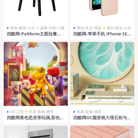
室内-家居-公共
桌椅-沙发-门窗
商业-生活-用品
室内-家居-公共
四酷网-Poliform文图拉餐椅
四酷网-苹果手机 iPhone SE
子 板凳 凳子
硅胶保护壳模型
OC 工程
灯具-装饰-摆件
电商-促销-场景
四酷网黄色恐龙等玩偶,彩色包
四酷网OC圆形画大理石柜与平
装盒及地面玩具模型
台电商展示场景模型工程