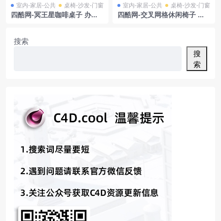
室内-家居-公共
桌椅-沙发-门窗
室内-家居-公共
桌椅-沙发-门窗
四酷网-冥王星咖啡桌子 办公
四酷网-交叉网格休闲椅子 板
桌 饭桌 茶几 60 家具3D模型
凳 凳子家具3D模型 由 Herm
by Tacchini
an Miller
搜索
搜
索