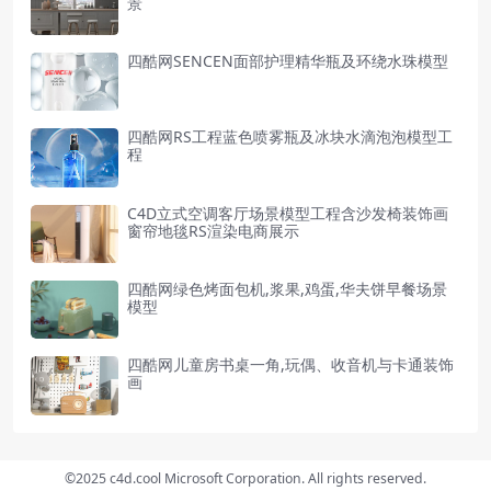
景
四酷网SENCEN面部护理精华瓶及环绕水珠模型
四酷网RS工程蓝色喷雾瓶及冰块水滴泡泡模型工
程
C4D立式空调客厅场景模型工程含沙发椅装饰画
窗帘地毯RS渲染电商展示
四酷网绿色烤面包机,浆果,鸡蛋,华夫饼早餐场景
模型
四酷网儿童房书桌一角,玩偶、收音机与卡通装饰
画
©2025 c4d.cool Microsoft Corporation. All rights reserved.