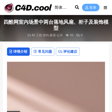
登录
四酷网室内场景中两台落地风扇、柜子及装饰模
型
RS 工程
室内-家居-公共
93
0
详情介绍
常见问题
评论建议