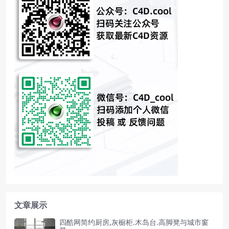
文章展示
四酷网简约厨房,灰橱柜.木岛台.高脚凳与城市窗