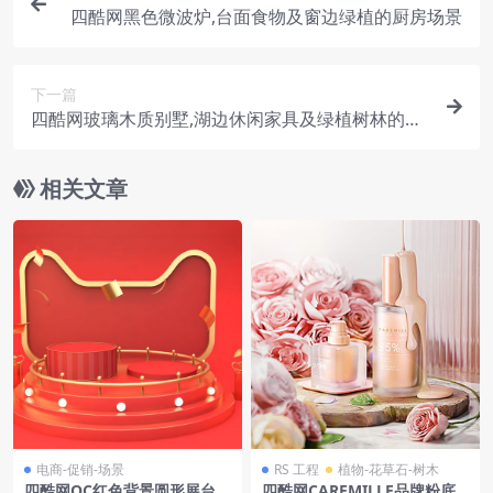
四酷网黑色微波炉,台面食物及窗边绿植的厨房场景
下一篇
四酷网玻璃木质别墅,湖边休闲家具及绿植树林的场
景
相关文章
电商-促销-场景
RS 工程
植物-花草石-树木
四酷网OC红色背景圆形展台金
四酷网CAREMILLE品牌粉底