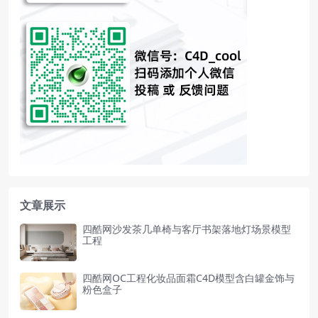
文章展示
四酷网沙发茶几单椅与客厅书架落地灯场景模型
工程
四酷网OC工程化妆品面霜C4D模型含白罐金饰与
粉色盒子