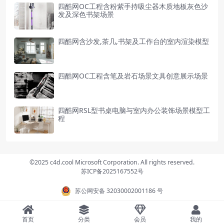
四酷网OC工程含粉紫手持吸尘器木质地板灰色沙
发及深色书架场景
四酷网含沙发,茶几,书架及工作台的室内渲染模型
四酷网OC工程含笔及岩石场景文具创意展示场景
四酷网RSL型书桌电脑与室内办公装饰场景模型工
程
©2025 c4d.cool Microsoft Corporation. All rights reserved.
苏ICP备2025167552号
苏公网安备 32030002001186 号
首页
分类
会员
我的