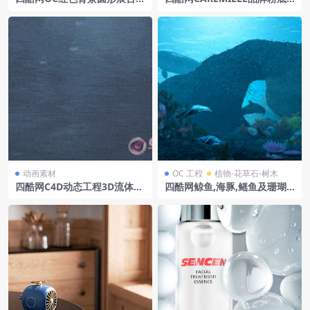
色装饰礼盒电商模型工程
液瓶及玫瑰花装饰模型
动画素材
OC 工程
植物-花草石-树木
四酷网C4D动态工程3D流体动
四酷网鲸鱼,海豚,鳐鱼及珊瑚
态水泡水气泡动画abc资产25
海草的海底世界模型