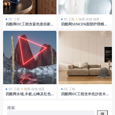
OC 工程
RS 工程
电商-促销-场景
四酷网OC工程含蓝色迷你家电
四酷网SENCEN面部护理精华
黑色小桌木质边柜及坚果摆件
瓶及环绕水珠模型
OC 工程
电商-促销-场景
OC 工程
四酷网水域,木桩,山峰及红色
四酷网OC工程含米色沙发木质
发光三角形自然场景模型
地板白色橱柜及木质餐桌椅
搜索
搜