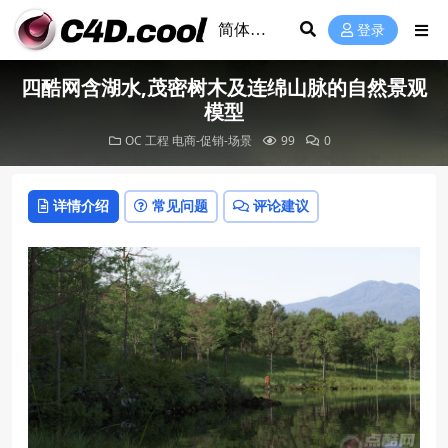
登录
四酷网含湖水,茂密树木及连绵山脉的自然景观
模型
OC 工程
电商-促销-场景
99
0
详情介绍
常见问题
评论建议