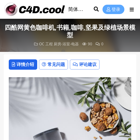
登录
四酷网黄色咖啡机,书籍,咖啡,坚果及绿植场景模
型
OC 工程
厨房-浴室-电器
90
0
详情介绍
常见问题
评论建议