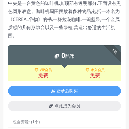
中央是一台黄色的咖啡机,其顶部有透明部分,正面设有黑
色圆形表盘。咖啡机周围摆放着多种物品,包括一本名为
《CEREAL谷物》的书,一杯拉花咖啡,一碗坚果,一个金属
质感的几何形烛台以及一些绿植,营造出舒适的生活氛
围。
下载
0
酷币
VIP会员
永久会员
免费
免费
登录后购买
点此成为会员
包含资源:
(1个)