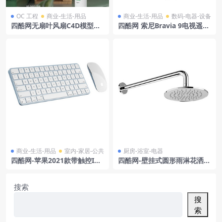
OC 工程
商业-生活-用品
商业-生活-用品
数码-电器-设备
四酷网无扇叶风扇C4D模型下
四酷网 索尼Bravia 9电视遥控
载,简约科技风,适用于场景搭
器模型
建
商业-生活-用品
室内-家居-公共
厨房-浴室-电器
四酷网-苹果2021款带触控ID
四酷网-壁挂式圆形雨淋花洒头
的Magic鼠标和键盘模型
淋浴头 喷头 206 和 247 毫米
厨房浴室卫生间用品3D模型
由 Laufen
搜索
搜
索