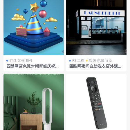
灯具-装饰-摆件
RS 工程
数码-电器-设备
四酷网蓝色派对帽蛋糕庆祝场
四酷网夜间自助洗衣店外观、
景装饰品模型
橱窗及街道元素模型