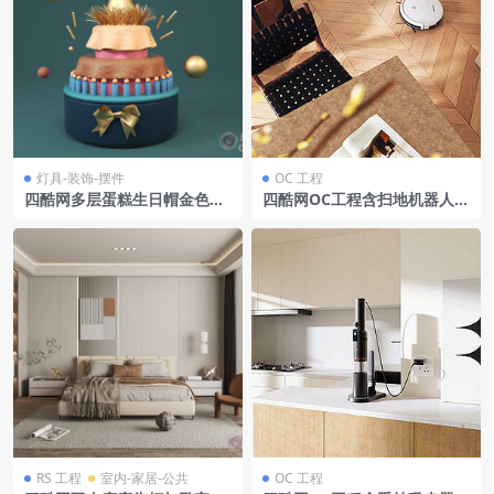
灯具-装饰-摆件
OC 工程
四酷网多层蛋糕生日帽金色圆
四酷网OC工程含扫地机器人木
球生日装饰品模型
质地板餐桌椅及台面摆件场景
RS 工程
室内-家居-公共
OC 工程