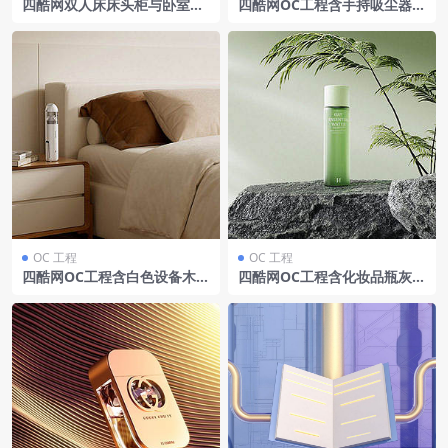
四酷网双人床床头柜与卧室衣
四酷网OC工程含手持吸尘器厨
柜沙发椅场景模型工程
房橱柜厨房台面及黑色电器厨
房场景
OC 工程
OC 工程
四酷网OC工程含白色设备木质
四酷网OC工程含化妆品瓶灰色
床头柜米色床具及书籍卧室场
岩石与蕨类植物
景