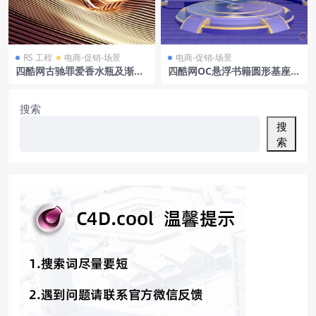
RS 工程
电商-促销-场景
电商-促销-场景
四酷网古驰罪爱香水瓶及渐变
四酷网OC悬浮书籍圆形基座蓝
线条背景模型
色立柱金色管道电商模型工程
搜索
搜
索