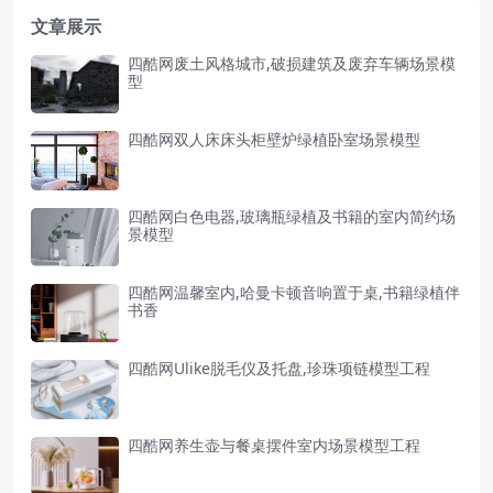
文章展示
四酷网废土风格城市,破损建筑及废弃车辆场景模
型
四酷网双人床床头柜壁炉绿植卧室场景模型
四酷网白色电器,玻璃瓶绿植及书籍的室内简约场
景模型
四酷网温馨室内,哈曼卡顿音响置于桌,书籍绿植伴
书香
四酷网Ulike脱毛仪及托盘,珍珠项链模型工程
四酷网养生壶与餐桌摆件室内场景模型工程