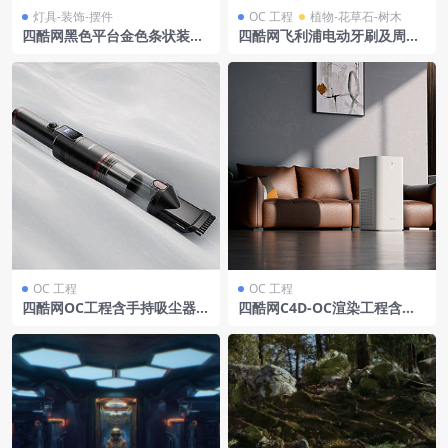
灯具-装饰-摆件
OC 工程
植物-花草石-树木
四酷网黑色平台金色条状装饰
四酷网飞利浦电动牙刷及周边
金色多面体场景
物品模型工程
OC 工程
OC 工程
四酷网OC工程含手持吸尘器及
四酷网C4D-OC渲染工程含空
白色平面家电展示场景
气净化器棕色皮沙发抱枕艺术
挂画绿植盆栽木质地板边柜装
饰相框窗帘