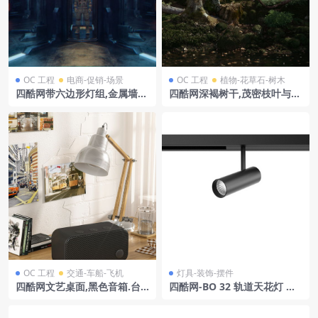
OC 工程
电商-促销-场景
OC 工程
植物-花草石-树木
四酷网带六边形灯组,金属墙壁
四酷网深褐树干,茂密枝叶与地
和尽头门的科幻通道
面枯木的C4D森林场景
OC 工程
交通-车船-飞机
灯具-装饰-摆件
四酷网文艺桌面,黑色音箱.台
四酷网-BO 32 轨道天花灯 灯
灯.书籍与城市风景照
具3D模型 by XAL