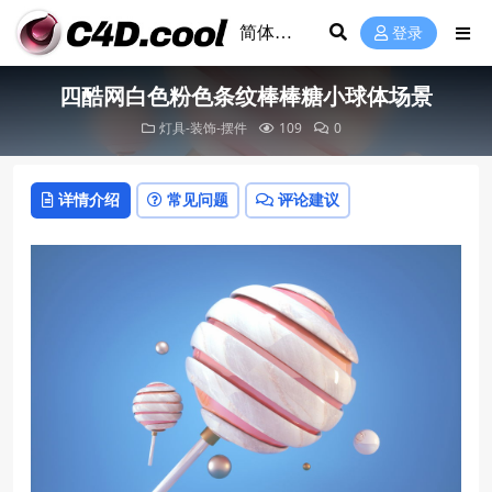
登录
四酷网白色粉色条纹棒棒糖小球体场景
灯具-装饰-摆件
109
0
详情介绍
常见问题
评论建议