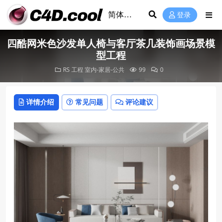
登录
四酷网米色沙发单人椅与客厅茶几装饰画场景模
型工程
RS 工程
室内-家居-公共
99
0
详情介绍
常见问题
评论建议