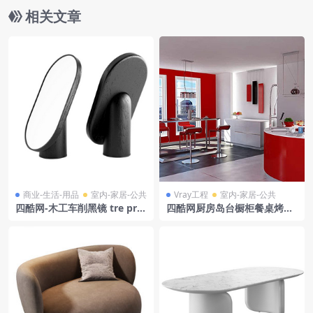
相关文章
商业-生活-用品
室内-家居-公共
Vray工程
室内-家居-公共
四酷网-木工车削黑镜 tre pro
四酷网厨房岛台橱柜餐桌烤箱
duct
厨房场景模型