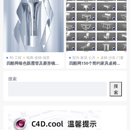
RS 工程
电商-促销-场景
室内-家居-公共
桌椅-沙发-门窗
四酷网银色眼霜管及菱形镜面
四酷网150个简约家具桌椅沙
背景模型
发
搜索
搜
索