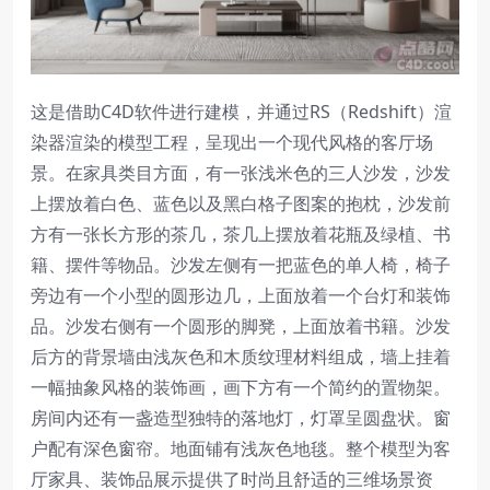
这是借助C4D软件进行建模，并通过RS（Redshift）渲
染器渲染的模型工程，呈现出一个现代风格的客厅场
景。在家具类目方面，有一张浅米色的三人沙发，沙发
上摆放着白色、蓝色以及黑白格子图案的抱枕，沙发前
方有一张长方形的茶几，茶几上摆放着花瓶及绿植、书
籍、摆件等物品。沙发左侧有一把蓝色的单人椅，椅子
旁边有一个小型的圆形边几，上面放着一个台灯和装饰
品。沙发右侧有一个圆形的脚凳，上面放着书籍。沙发
后方的背景墙由浅灰色和木质纹理材料组成，墙上挂着
一幅抽象风格的装饰画，画下方有一个简约的置物架。
房间内还有一盏造型独特的落地灯，灯罩呈圆盘状。窗
户配有深色窗帘。地面铺有浅灰色地毯。整个模型为客
厅家具、装饰品展示提供了时尚且舒适的三维场景资