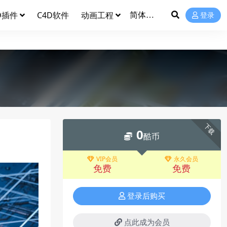
D插件
C4D软件
动画工程
登录
下载
0
酷币
VIP会员
永久会员
免费
免费
登录后购买
点此成为会员