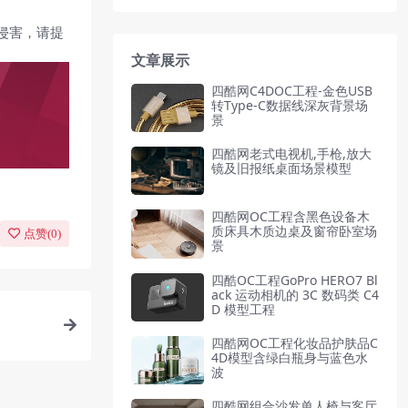
侵害，请提
文章展示
四酷网C4DOC工程-金色USB
转Type-C数据线深灰背景场
景
四酷网老式电视机,手枪,放大
镜及旧报纸桌面场景模型
四酷网OC工程含黑色设备木
质床具木质边桌及窗帘卧室场
点赞(
0
)
景
四酷OC工程GoPro HERO7 Bl
ack 运动相机的 3C 数码类 C4
D 模型工程
四酷网OC工程化妆品护肤品C
4D模型含绿白瓶身与蓝色水
波
四酷网组合沙发单人椅与客厅