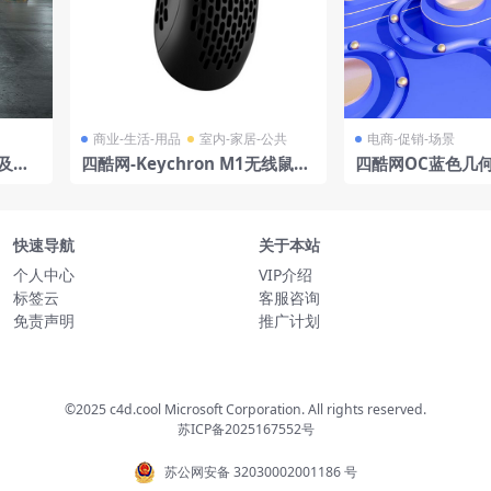
商业-生活-用品
室内-家居-公共
电商-促销-场景
及挡
四酷网-Keychron M1无线鼠标
四酷网OC蓝色几
模型
条礼盒电商模型工
快速导航
关于本站
个人中心
VIP介绍
标签云
客服咨询
免责声明
推广计划
©2025 c4d.cool Microsoft Corporation. All rights reserved.
苏ICP备2025167552号
苏公网安备 32030002001186 号