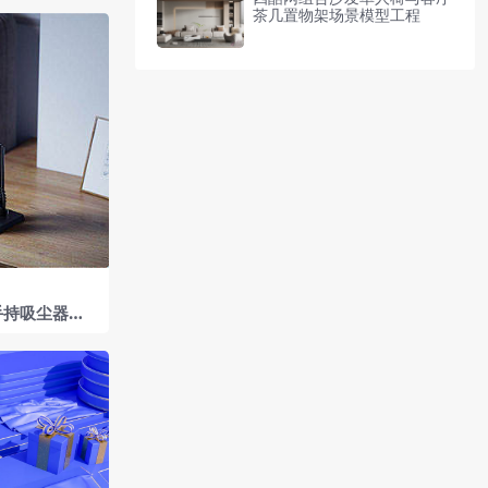
茶几置物架场景模型工程
手持吸尘器木
及装饰画居家