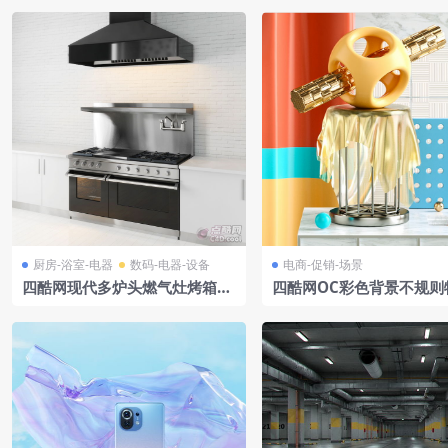
厨房-浴室-电器
数码-电器-设备
电商-促销-场景
四酷网现代多炉头燃气灶烤箱黑
四酷网OC彩色背景不规则
色抽油烟机模型
属支架布条装饰电商模型