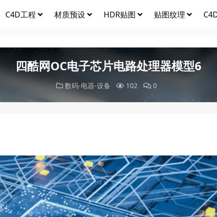
C4D工程
材质预设
HDR贴图
贴图纹理
C4
四酷网OC电子芯片电路处理器模型6
数码-电器-设备
102
0