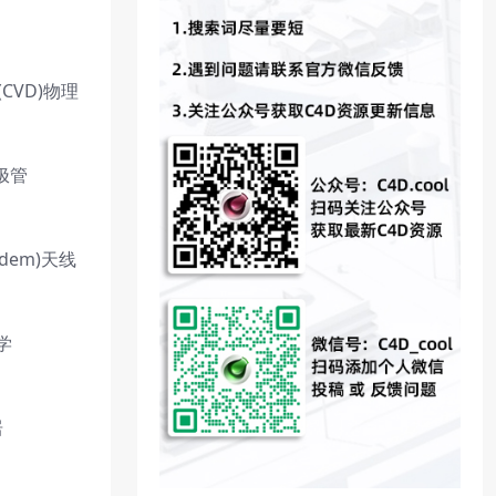
(CVD)物理
二极管
odem)天线
子学
居