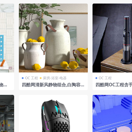
OC 工程
厨房-浴室-电器
OC 工程
物金
四酷网清新风静物组合,白陶容器
四酷网OC工程含
工程
盛柠檬,绿植画作添韵
质床头柜灰色床具
场景