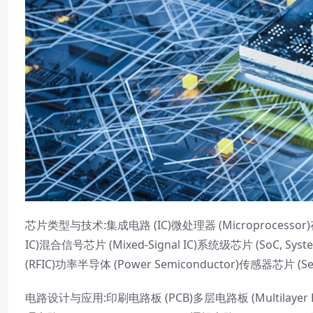
芯片类型与技术:集成电路 (IC)微处理器 (Microprocessor)存储
IC)混合信号芯片 (Mixed-Signal IC)系统级芯片 (SoC, 
(RFIC)功率半导体 (Power Semiconductor)传感器芯片 (S
电路设计与应用:印刷电路板 (PCB)多层电路板 (Multilayer PCB