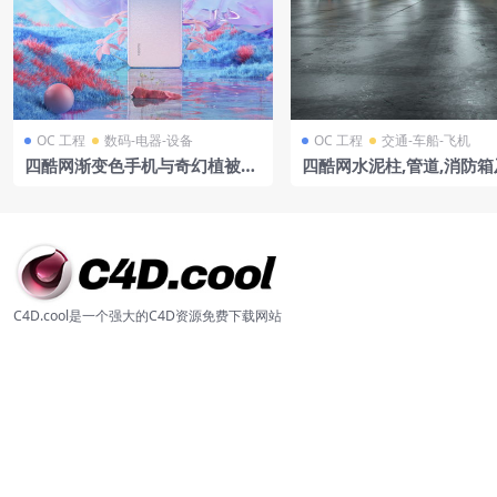
OC 工程
数码-电器-设备
OC 工程
交通-车船-飞机
四酷网渐变色手机与奇幻植被水
四酷网水泥柱,管道,消防箱
面场景模型工程
车器的地下停车场模型
C4D.cool是一个强大的C4D资源免费下载网站