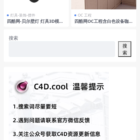
灯具-装饰-摆件
OC 工程
四酷网-贝尔壁灯 灯具3D模型
四酷网OC工程含白色设备咖啡
02壁灯 灯具3D模型由Roll &
机水槽及橱柜厨房场景
Hill
搜索
搜
索