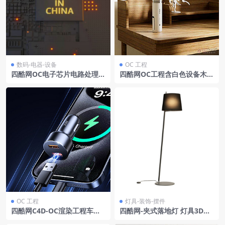
数码-电器-设备
OC 工程
四酷网OC电子芯片电路处理器
四酷网OC工程含白色设备木质
模型16
书桌及白色摆件居家场景
OC 工程
灯具-装饰-摆件
四酷网C4D-OC渲染工程车载
四酷网-夹式落地灯 灯具3D模
充电器智能手机USB数据线渐
型 by Leds C4