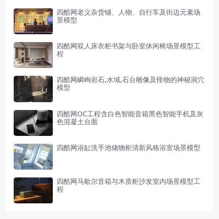
四酷网老义杂货铺、人物、自行车及街边元素场
景模型
四酷网双人床衣柜书架与卧室休闲椅场景模型工
程
四酷网嶙峋岩石,水域,石台雕像及怪物的神秘洞穴
模型
四酷网OC工程含白色智能音箱黑色智能手机及灰
色混凝土台面
四酷网浴缸洗手池储物柜清新风格浴室场景模型
四酷网马歇尔音箱与木质柜沙发室内场景模型工
程