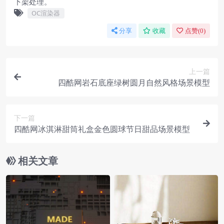
下架处理。
OC渲染器
分享
收藏
点赞(
0
)
上一篇
四酷网岩石底座绿树圆月自然风格场景模型
下一篇
四酷网冰淇淋甜筒礼盒金色圆球节日甜品场景模型
相关文章