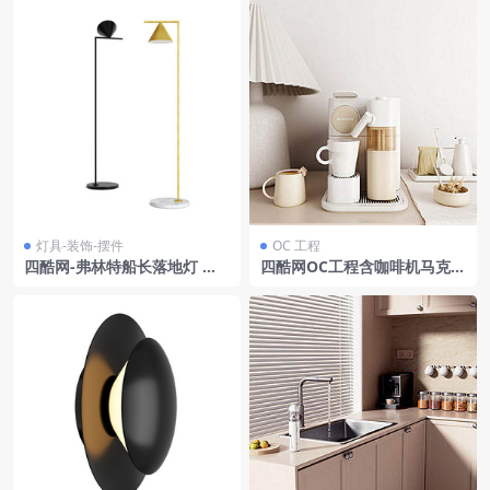
变背景
灯具-装饰-摆件
OC 工程
四酷网-弗林特船长落地灯 灯
四酷网OC工程含咖啡机马克杯
具3D模型 by Flos
台灯托盘及台面毛巾