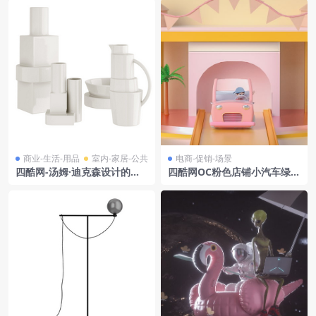
商业-生活-用品
室内-家居-公共
电商-促销-场景
四酷网-汤姆·迪克森设计的积
四酷网OC粉色店铺小汽车绿植
木装饰陶瓷
母婴电商场景模型