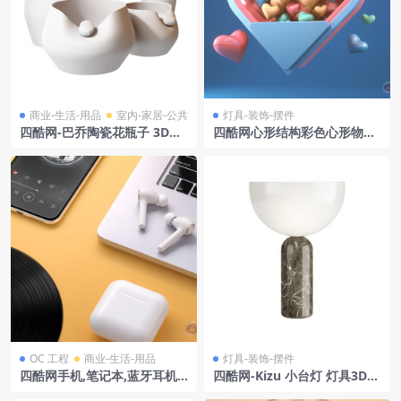
商业-生活-用品
室内-家居-公共
灯具-装饰-摆件
四酷网-巴乔陶瓷花瓶子 3D模
四酷网心形结构彩色心形物体
型 由 Adriani e Rossi Edizio
爱心场景
ni
OC 工程
商业-生活-用品
灯具-装饰-摆件
四酷网手机,笔记本,蓝牙耳机
四酷网-Kizu 小台灯 灯具3D模
及黑胶唱片模型工程
型 by New Works