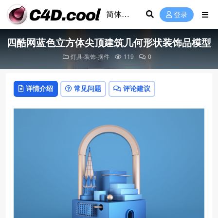
登录
四酷网蓝色立方体尖顶建筑几何形状装饰品模型
灯具-装饰-摆件
119
0
详情介绍
常见问题
评论建议