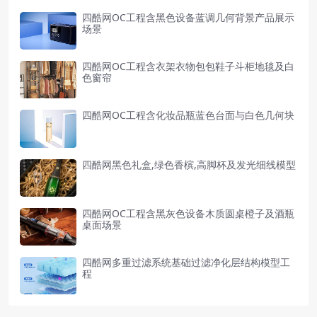
四酷网OC工程含黑色设备蓝调几何背景产品展示
场景
四酷网OC工程含衣架衣物包包鞋子斗柜地毯及白
色窗帘
四酷网OC工程含化妆品瓶蓝色台面与白色几何块
四酷网黑色礼盒,绿色香槟,高脚杯及发光细线模型
四酷网OC工程含黑灰色设备木质圆桌橙子及酒瓶
桌面场景
四酷网多重过滤系统基础过滤净化层结构模型工
程