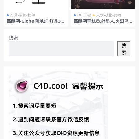
灯具-装饰-摆件
OC 工程
人物-动物-食物
四酷网-Globe 落地灯 灯具3D
四酷网宇航员,外星人,火烈鸟
模型 by Handvark
浮具及星球的太空场景模型
搜索
搜
索