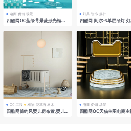
电商-促销-场景
灯具-装饰-摆件
四酷网OC蓝绿背景菱形光框海
四酷网-阿尔卡单层吊灯 灯
景蓝白格子台绿植叶片电商模型
模型 大号 由 Matter Mad
工程
计
OC 工程
植物-花草石-树木
电商-促销-场景
四酷网简约风婴儿房布置,婴儿床
四酷网OC天猫主图电商主
及周边温馨用品展示
商场景卡通模型11