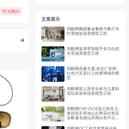
点赞(
0
)
文章展示
四酷网椭圆餐桌餐椅与餐厅吊
灯置物架场景模型工程
四酷网蓝表带智能手表与自然
水景场景模型工程
四酷网高楼大厦,发光广告牌,
红色汽车及行人的赛博城市模
型
四酷网双人床床头柜与儿童卧
室玩具装饰场景模型工程
四酷网C4D-OC渲染工程含儿
童扭扭车草地山丘野花白色百
合帐篷毛绒玩具熊白色平台天
空背景
四酷网OC工程含紫黑色设备