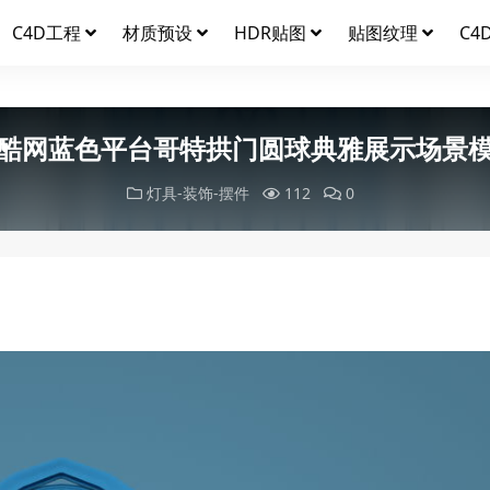
C4D工程
材质预设
HDR贴图
贴图纹理
C4
酷网蓝色平台哥特拱门圆球典雅展示场景
灯具-装饰-摆件
112
0