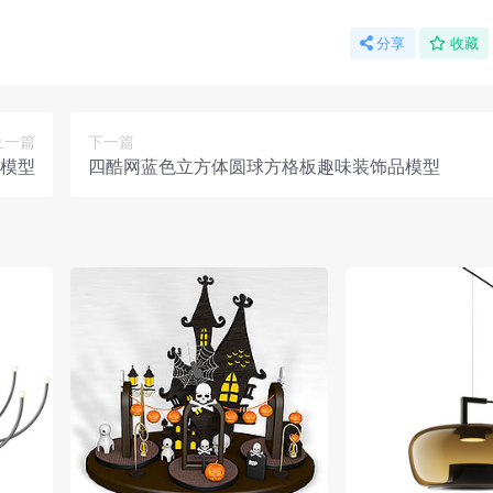
分享
收藏
上一篇
下一篇
模型
四酷网蓝色立方体圆球方格板趣味装饰品模型