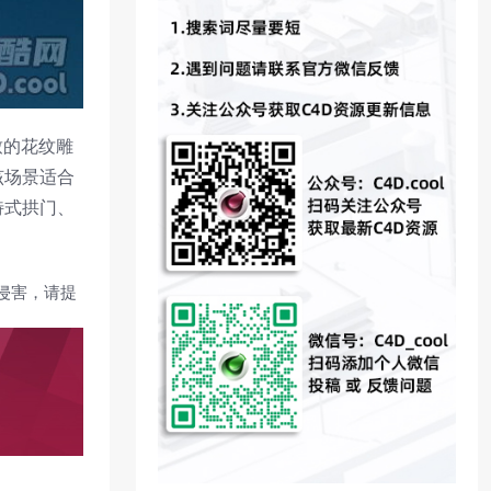
致的花纹雕
该场景适合
特式拱门、
侵害，请提