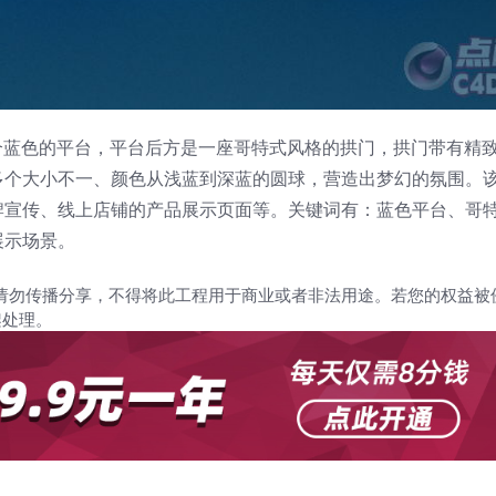
个蓝色的平台，平台后方是一座哥特式风格的拱门，拱门带有精
多个大小不一、颜色从浅蓝到深蓝的圆球，营造出梦幻的氛围。
牌宣传、线上店铺的产品展示页面等。关键词有：蓝色平台、哥
展示场景。
请勿传播分享，不得将此工程用于商业或者非法用途。若您的权益被
架处理。