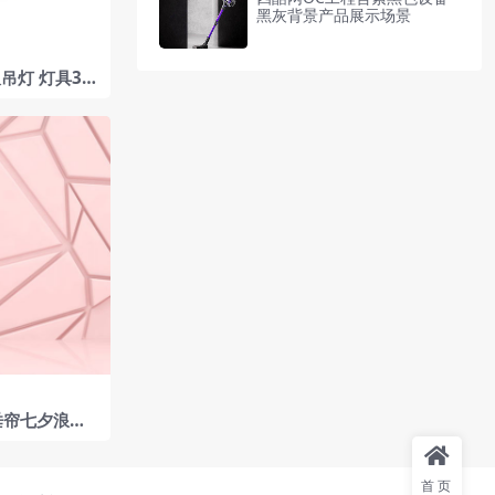
黑灰背景产品展示场景
吊灯 灯具3D
垂帘七夕浪漫
首页