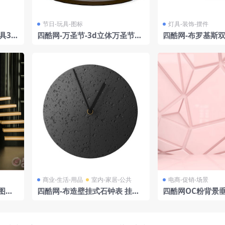
节日-玩具-图标
灯具-装饰-摆件
具3D
四酷网-万圣节-3d立体万圣节美
四酷网-布罗基斯双
e 设
陈雕塑
模型短款
商业-生活-用品
室内-家居-公共
电商-促销-场景
图电
四酷网-布造壁挂式石钟表 挂钟
四酷网OC粉背景
时钟
情侣产品场景