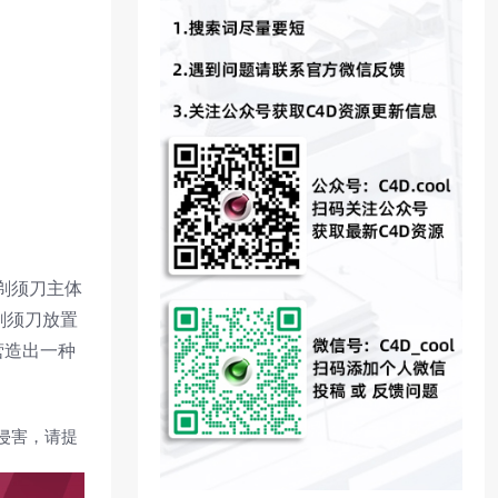
剃须刀主体
剃须刀放置
营造出一种
。
侵害，请提