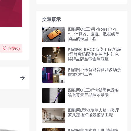
文章展示
四酷网OC工程iPhone17Pr
o、计算器、圆规、数据线等
物品的模型工程
点赞(
0
)
四酷网C4D-OC渲染工程含xie
r品牌数码配件金色奖杯红色
奖牌品牌丝带金属底座
四酷网小米智能音箱及多场景
摆放模型工程
四酷网OC工程含紫黑色设备
黑灰背景产品展示场景
四酷网L型沙发单人椅与客厅
茶几落地灯场景模型工程
四酷网带血防毒面具,带刺铁