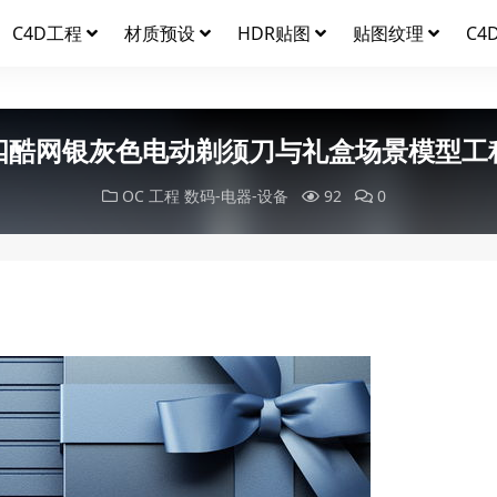
C4D工程
材质预设
HDR贴图
贴图纹理
C4
四酷网银灰色电动剃须刀与礼盒场景模型工
OC 工程
数码-电器-设备
92
0