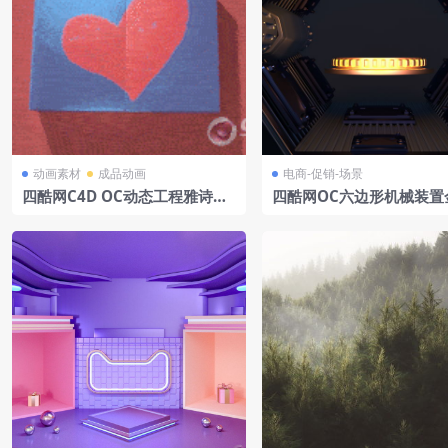
动画素材
成品动画
电商-促销-场景
四酷网C4D OC动态工程雅诗兰
四酷网OC六边形机械装置
黛口红礼盒
圆环科幻电商场景