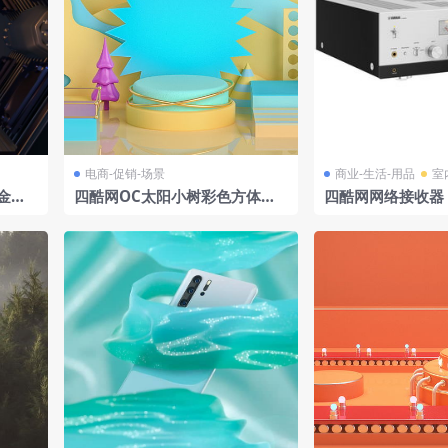
电商-促销-场景
商业-生活-用品
室
金色
四酷网OC太阳小树彩色方体电
四酷网网络接收器 R
商场景模型
银色模型 雅马哈