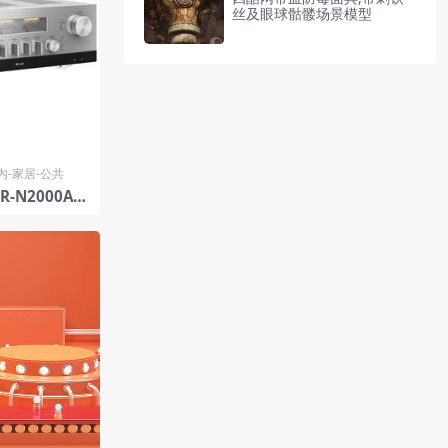
丝及眼球骷髅场景模型
内-家居-公共
-N2000A